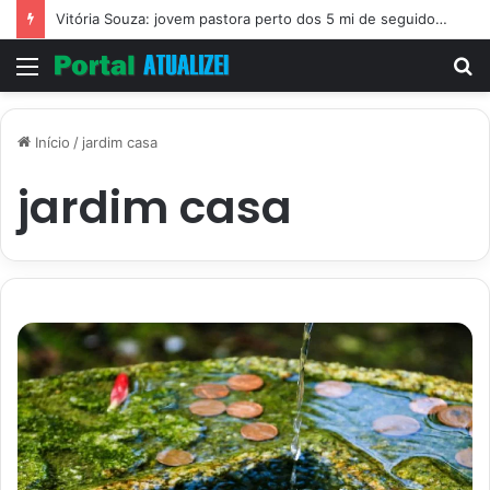
Vitória Souza: jovem pastora perto dos 5 mi de seguidores na web
Menu
P
p
Início
/
jardim casa
jardim casa