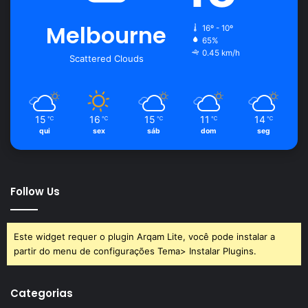
Melbourne
16º - 10º
65%
0.45 km/h
Scattered Clouds
15
16
15
11
14
℃
℃
℃
℃
℃
qui
sex
sáb
dom
seg
Follow Us
Este widget requer o plugin Arqam Lite, você pode instalar a
partir do menu de configurações Tema> Instalar Plugins.
Categorias