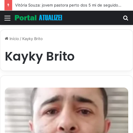
Vitória Souza: jovem pastora perto dos 5 mi de seguidores na web
Menu
P
p
Início
/
Kayky Brito
Kayky Brito