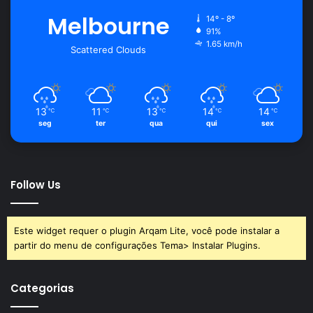
Melbourne
14º - 8º
91%
1.65 km/h
Scattered Clouds
13
11
13
14
14
℃
℃
℃
℃
℃
seg
ter
qua
qui
sex
Follow Us
Este widget requer o plugin Arqam Lite, você pode instalar a
partir do menu de configurações Tema> Instalar Plugins.
Categorias