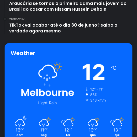
Araucária se tornou a primeira dama mais jovem do
Brasil ao casar com Hissam Hussein Dehaini
26/05/2023
TikTok vai acabar até o dia 30 de junho? saiba a
verdade agora mesmo
Weather
12
℃
Melbourne
12º - 11º
83%
3.13 km/h
Light Rain
13
11
12
13
13
℃
℃
℃
℃
℃
dom
seg
ter
qua
qui