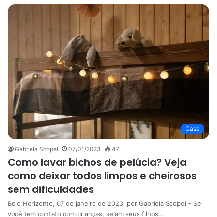
Casa
Gabriela Scopel
07/01/2023
47
Como lavar bichos de pelúcia? Veja
como deixar todos limpos e cheirosos
sem dificuldades
Belo Horizonte, 07 de janeiro de 2023, por Gabriela Scopel – Se
você tem contato com crianças, sejam seus filhos…