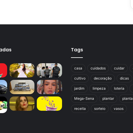
cadas
Tags
casa
cuidados
cuidar
cultivo
decoração
dicas
jardim
limpeza
loteria
Mega-Sena
plantar
planta
receita
sorteio
vasos