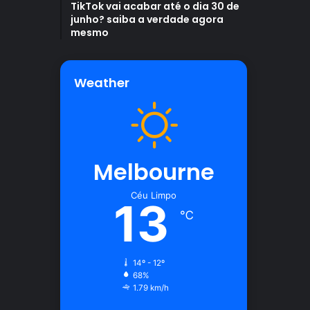
TikTok vai acabar até o dia 30 de
junho? saiba a verdade agora
mesmo
Weather
Melbourne
Céu Limpo
13
℃
14º - 12º
68%
1.79 km/h