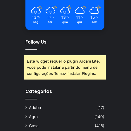
13
11
13
11
15
℃
℃
℃
℃
℃
seg
ter
qua
qui
sex
Follow Us
Este widget requer o plugin Arqam Lite,
você pode instalar a partir do menu de
configurações Tema> Instalar Plugins.
Categorias
Adubo
(17)
Agro
(140)
Casa
(418)