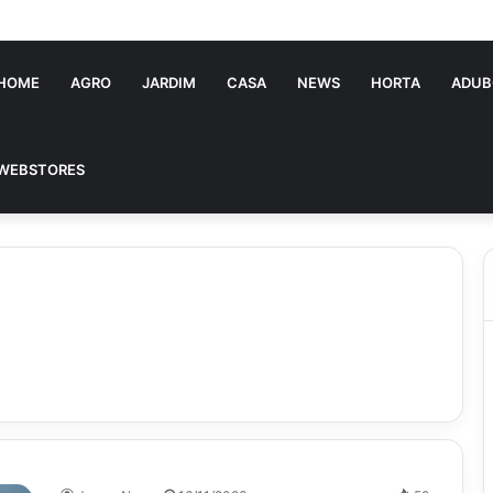
ia Souza: jovem pastora perto dos 5 mi de seguidores na web
HOME
AGRO
JARDIM
CASA
NEWS
HORTA
ADUB
WEBSTORES