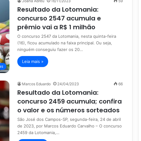
Joana Abreu
16/11/2023
59
Resultado da Lotomania:
concurso 2547 acumula e
prêmio vai a R$ 1 milhão
O concurso 2547 da Lotomania, nesta quinta-feira
(16), ficou acumulado na faixa principal. Ou seja,
ninguém conseguiu fazer os 20…
Leia mais »
as
Marcos Eduardo
24/04/2023
66
Resultado da Lotomania:
concurso 2459 acumula; confira
o valor e os números sorteados
São José dos Campos-SP, segunda-feira, 24 de abril
de 2023, por Marcos Eduardo Carvalho – O concurso
2459 da Lotomania,…