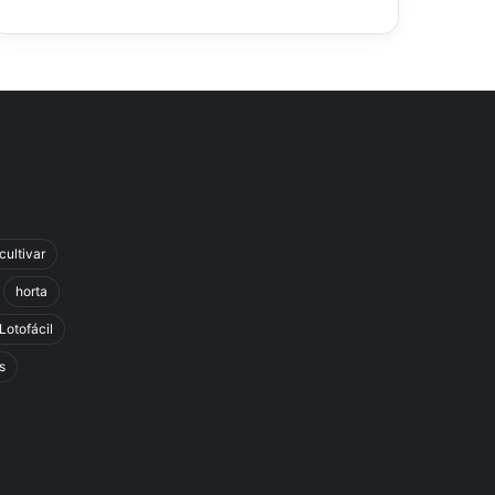
cultivar
horta
Lotofácil
s