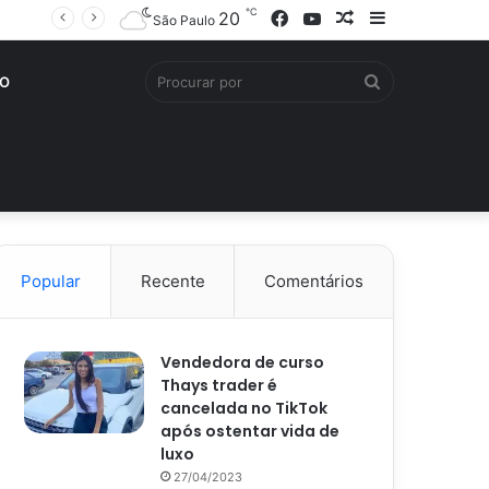
℃
Facebook
YouTube
Artigo
Barra
20
São Paulo
aleatório
Lateral
Procurar
O
por
Popular
Recente
Comentários
Vendedora de curso
Thays trader é
cancelada no TikTok
após ostentar vida de
luxo
27/04/2023