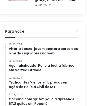
graça, antes do cinema
23/07/2023
Para você
22/08/2024
Vitória Souza: jovem pastora perto dos
5 mi de seguidores na web
22/08/2024
Açaí falsificado! Polícia fecha fábrica
em Várzea Grande
22/08/2024
Traficantes ‘delivery’: 8 presos em
ação da Polícia Civil do MT
22/08/2024
Cocaína com ‘grife’: polícia apreende
67,2 quilos em Poconé