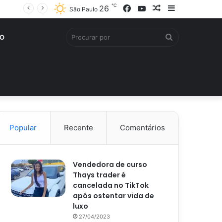
℃
Facebook
YouTube
Artigo
Barra
26
São Paulo
aleatório
Lateral
Procurar
O
por
Popular
Recente
Comentários
Vendedora de curso
Thays trader é
cancelada no TikTok
após ostentar vida de
luxo
27/04/2023