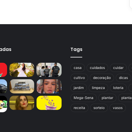
cadas
Tags
casa
cuidados
cuidar
cultivo
decoração
dicas
jardim
limpeza
loteria
Mega-Sena
plantar
planta
receita
sorteio
vasos