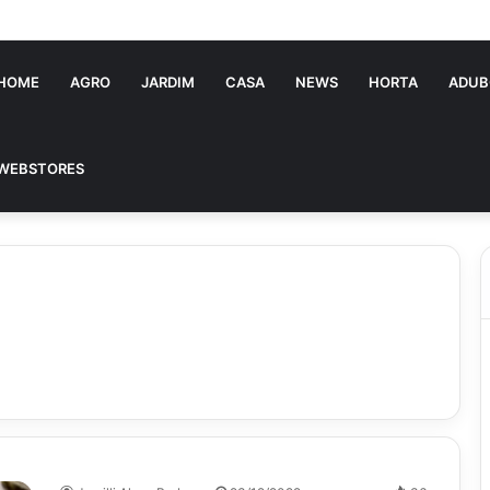
ia Souza: jovem pastora perto dos 5 mi de seguidores na web
HOME
AGRO
JARDIM
CASA
NEWS
HORTA
ADUB
WEBSTORES