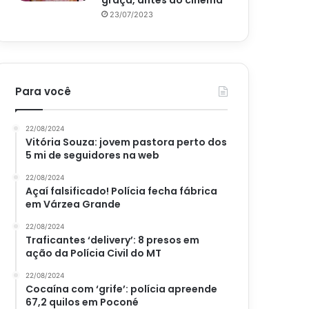
graça, antes do cinema
23/07/2023
Para você
22/08/2024
Vitória Souza: jovem pastora perto dos
5 mi de seguidores na web
22/08/2024
Açaí falsificado! Polícia fecha fábrica
em Várzea Grande
22/08/2024
Traficantes ‘delivery’: 8 presos em
ação da Polícia Civil do MT
22/08/2024
Cocaína com ‘grife’: polícia apreende
67,2 quilos em Poconé