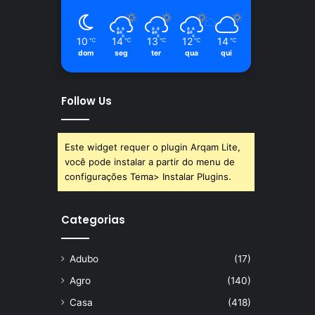
10
14
13
12
14
℃
℃
℃
℃
℃
dom
seg
ter
qua
qui
Follow Us
Este widget requer o plugin Arqam Lite,
você pode instalar a partir do menu de
configurações Tema> Instalar Plugins.
Categorias
Adubo
(17)
Agro
(140)
Casa
(418)