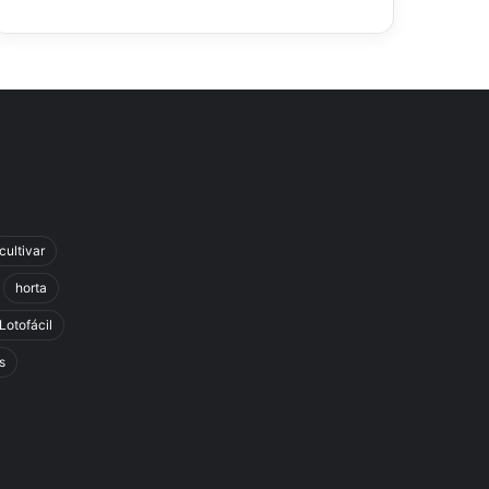
cultivar
horta
Lotofácil
s