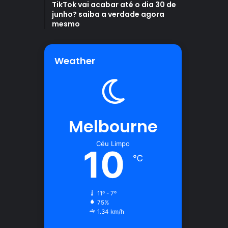
TikTok vai acabar até o dia 30 de
junho? saiba a verdade agora
mesmo
Weather
Melbourne
Céu Limpo
10
℃
11º - 7º
75%
1.34 km/h