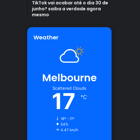
TikTok vai acabar até o dia 30 de
junho? saiba a verdade agora
mesmo
Weather
Melbourne
Scattered Clouds
17
℃
18º - 11º
54%
4.47 km/h