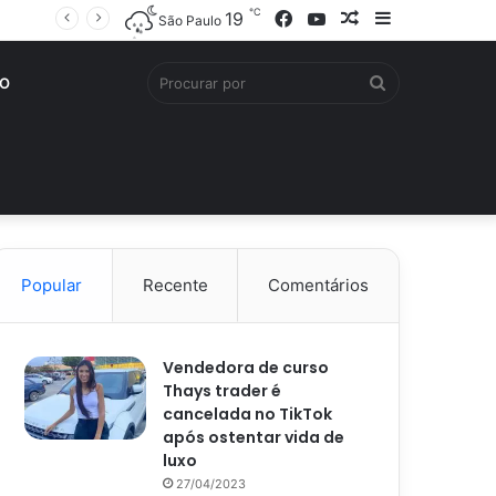
℃
Facebook
YouTube
Artigo
Barra
19
São Paulo
aleatório
Lateral
Procurar
O
por
Popular
Recente
Comentários
Vendedora de curso
Thays trader é
cancelada no TikTok
após ostentar vida de
luxo
27/04/2023