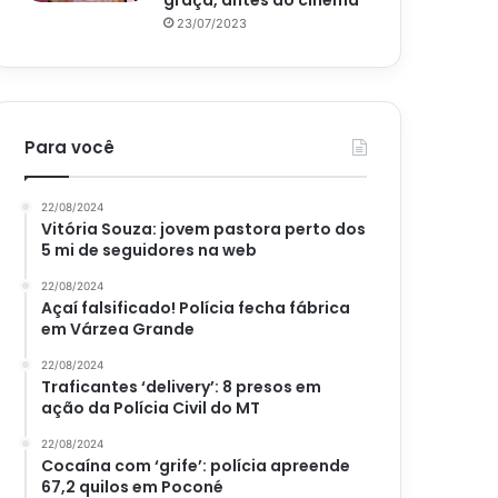
graça, antes do cinema
23/07/2023
Para você
22/08/2024
Vitória Souza: jovem pastora perto dos
5 mi de seguidores na web
22/08/2024
Açaí falsificado! Polícia fecha fábrica
em Várzea Grande
22/08/2024
Traficantes ‘delivery’: 8 presos em
ação da Polícia Civil do MT
22/08/2024
Cocaína com ‘grife’: polícia apreende
67,2 quilos em Poconé