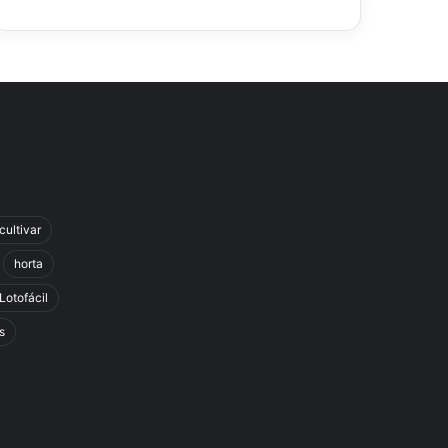
cultivar
horta
Lotofácil
s