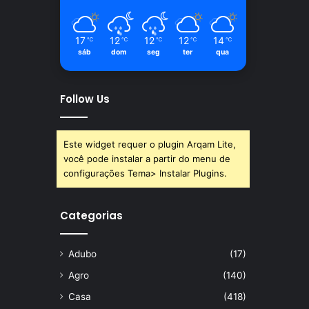
17
12
12
12
14
℃
℃
℃
℃
℃
sáb
dom
seg
ter
qua
Follow Us
Este widget requer o plugin Arqam Lite,
você pode instalar a partir do menu de
configurações Tema> Instalar Plugins.
Categorias
Adubo
(17)
Agro
(140)
Casa
(418)