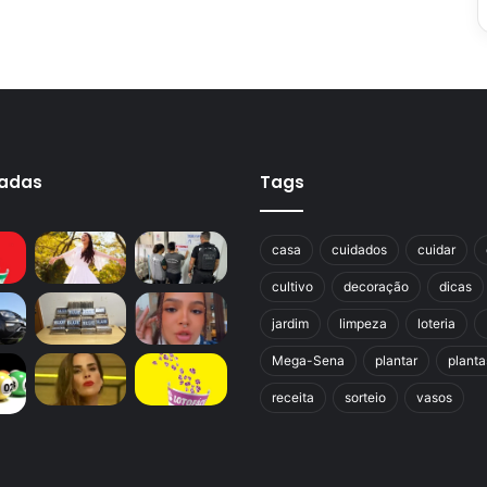
cadas
Tags
casa
cuidados
cuidar
cultivo
decoração
dicas
jardim
limpeza
loteria
Mega-Sena
plantar
planta
receita
sorteio
vasos