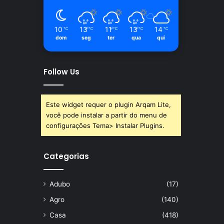
10
13
11
13
14
℃
℃
℃
℃
℃
dom
seg
ter
qua
qui
Follow Us
Este widget requer o plugin Arqam Lite,
você pode instalar a partir do menu de
configurações Tema> Instalar Plugins.
Categorias
Adubo
(17)
Agro
(140)
Casa
(418)