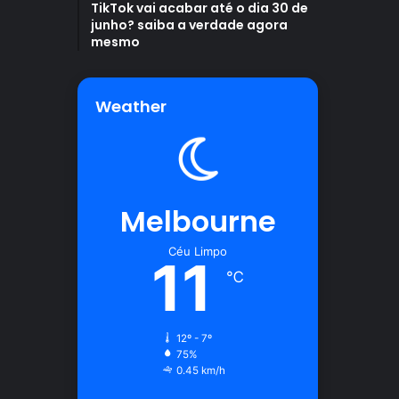
TikTok vai acabar até o dia 30 de
junho? saiba a verdade agora
mesmo
Weather
Melbourne
Céu Limpo
11
℃
12º - 7º
75%
0.45 km/h