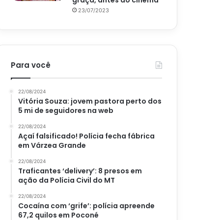
graça, antes do cinema
23/07/2023
Para você
22/08/2024
Vitória Souza: jovem pastora perto dos
5 mi de seguidores na web
22/08/2024
Açaí falsificado! Polícia fecha fábrica
em Várzea Grande
22/08/2024
Traficantes ‘delivery’: 8 presos em
ação da Polícia Civil do MT
22/08/2024
Cocaína com ‘grife’: polícia apreende
67,2 quilos em Poconé