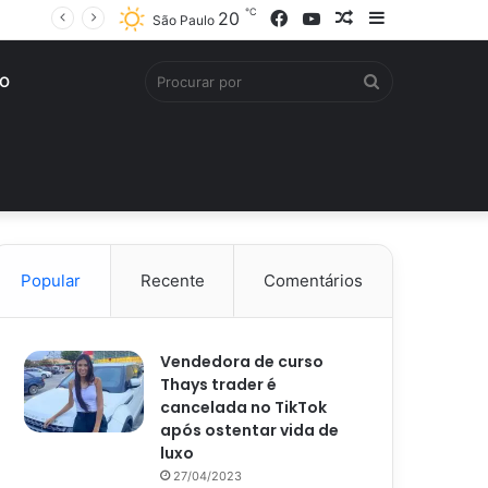
℃
Facebook
YouTube
Artigo
Barra
20
São Paulo
aleatório
Lateral
Procurar
O
por
Popular
Recente
Comentários
Vendedora de curso
Thays trader é
cancelada no TikTok
após ostentar vida de
luxo
27/04/2023