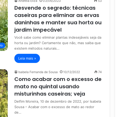
Andreia Eliza
03/06/2023
53
Desvende o segredo: técnicas
caseiras para eliminar as ervas
daninhas e manter sua horta ou
jardim impecável
Você sabe como eliminar plantas indesejáveis seja da
horta ou jardim? Certamente que não, mas saiba que
ro
existem métodos naturais…
Leia mais »
Isabela Fernanda de Sousa
10/12/2022
74
Como acabar com o excesso de
mato no quintal usando
misturinhas caseiras; veja
Delfim Moreira, 10 de dezembro de 2022, por Isabela
Sousa – Acabar com o excesso de mato ao redor
de…