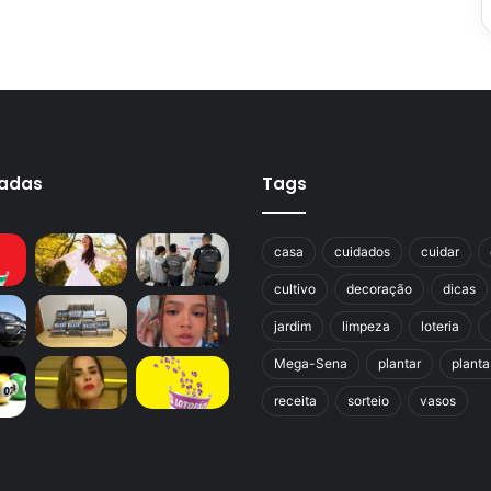
cadas
Tags
casa
cuidados
cuidar
cultivo
decoração
dicas
jardim
limpeza
loteria
Mega-Sena
plantar
planta
receita
sorteio
vasos