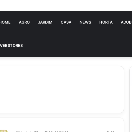
ia Souza: jovem pastora perto dos 5 mi de seguidores na web
HOME
AGRO
JARDIM
CASA
NEWS
HORTA
ADUB
WEBSTORES