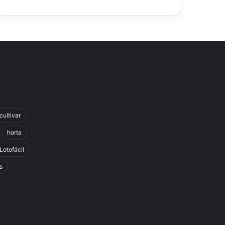
cultivar
horta
Lotofácil
s