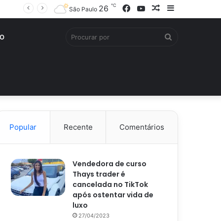
℃
Facebook
YouTube
Artigo
Barra
26
São Paulo
aleatório
Lateral
Procurar
O
por
Popular
Recente
Comentários
Vendedora de curso
Thays trader é
cancelada no TikTok
após ostentar vida de
luxo
27/04/2023