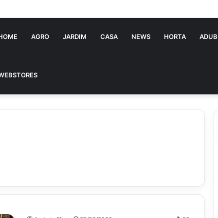
tória Souza: jovem pastora perto dos 5 mi de seguidores na web
HOME
AGRO
JARDIM
CASA
NEWS
HORTA
ADUB
WEBSTORES