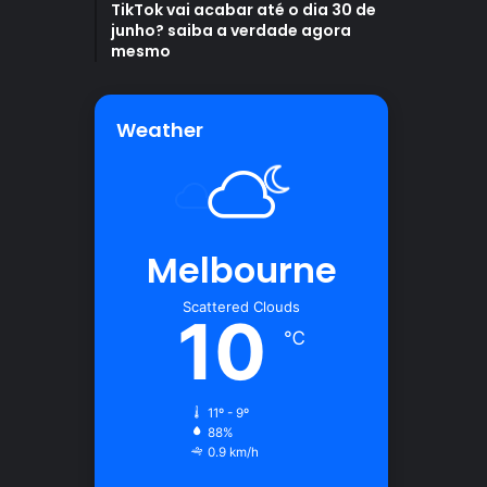
TikTok vai acabar até o dia 30 de
junho? saiba a verdade agora
mesmo
Weather
Melbourne
Scattered Clouds
10
℃
11º - 9º
88%
0.9 km/h