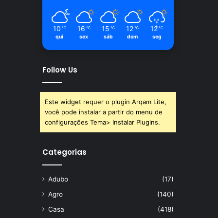
10
16
15
12
12
℃
℃
℃
℃
℃
qui
sex
sáb
dom
seg
Follow Us
Este widget requer o plugin Arqam Lite,
você pode instalar a partir do menu de
configurações Tema> Instalar Plugins.
Categorias
Adubo
(17)
Agro
(140)
Casa
(418)