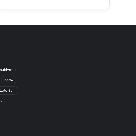
cultivar
horta
Lotofácil
s