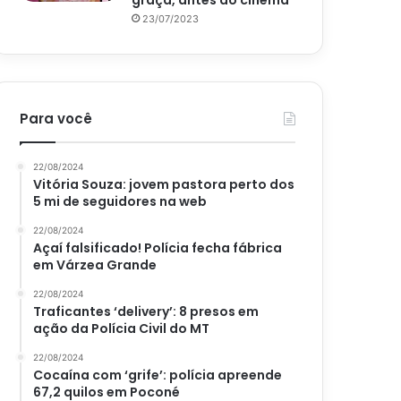
graça, antes do cinema
23/07/2023
Para você
22/08/2024
Vitória Souza: jovem pastora perto dos
5 mi de seguidores na web
22/08/2024
Açaí falsificado! Polícia fecha fábrica
em Várzea Grande
22/08/2024
Traficantes ‘delivery’: 8 presos em
ação da Polícia Civil do MT
22/08/2024
Cocaína com ‘grife’: polícia apreende
67,2 quilos em Poconé