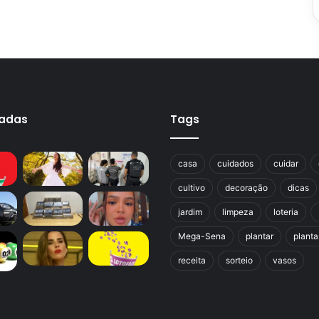
cadas
Tags
casa
cuidados
cuidar
cultivo
decoração
dicas
jardim
limpeza
loteria
Mega-Sena
plantar
planta
receita
sorteio
vasos