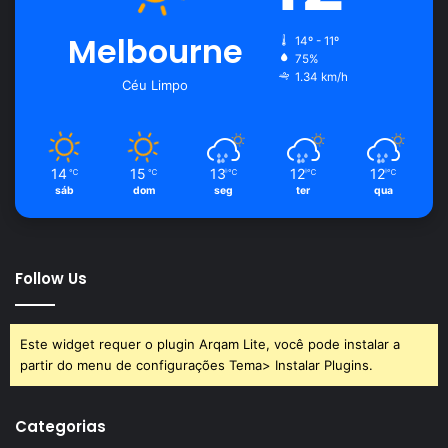
Melbourne
14º - 11º
75%
1.34 km/h
Céu Limpo
14
15
13
12
12
℃
℃
℃
℃
℃
sáb
dom
seg
ter
qua
Follow Us
Este widget requer o plugin Arqam Lite, você pode instalar a
partir do menu de configurações Tema> Instalar Plugins.
Categorias