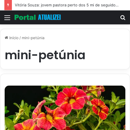
Vitória Souza: jovem pastora perto dos 5 mi de seguidores na web
Menu
P
p
Início
/
mini-petúnia
mini-petúnia