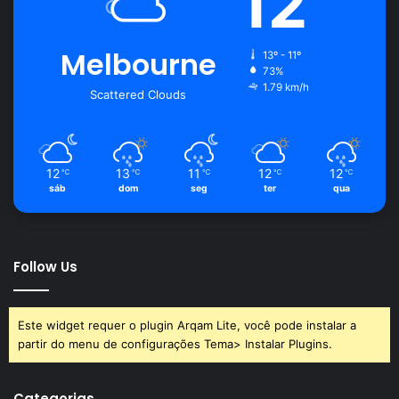
12
Melbourne
13º - 11º
73%
1.79 km/h
Scattered Clouds
12
13
11
12
12
℃
℃
℃
℃
℃
sáb
dom
seg
ter
qua
Follow Us
Este widget requer o plugin Arqam Lite, você pode instalar a
partir do menu de configurações Tema> Instalar Plugins.
Categorias