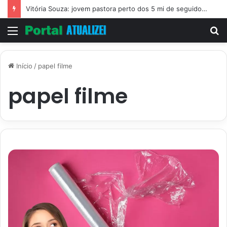
Vitória Souza: jovem pastora perto dos 5 mi de seguidores na web
Menu
P
p
Início
/
papel filme
papel filme