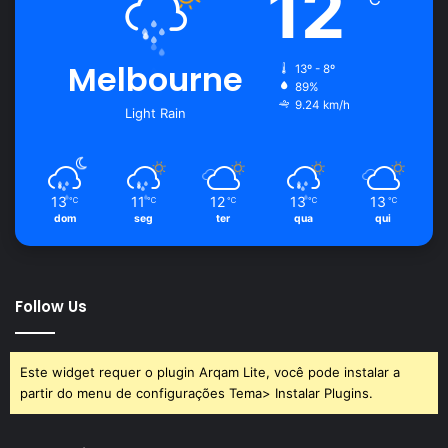
12
Melbourne
13º - 8º
89%
9.24 km/h
Light Rain
13
11
12
13
13
℃
℃
℃
℃
℃
dom
seg
ter
qua
qui
Follow Us
Este widget requer o plugin Arqam Lite, você pode instalar a
partir do menu de configurações Tema> Instalar Plugins.