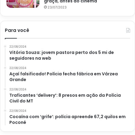
graça, antes do cinema
23/07/2023
Para você
22/08/2024
Vitória Souza: jovem pastora perto dos 5 mi de
seguidores na web
22/08/2024
Açaí falsificado! Polícia fecha fábrica em Várzea
Grande
22/08/2024
Traficantes ‘delivery’: 8 presos em ação da Polícia
Civil do MT
22/08/2024
Cocaína com ‘grife’: polícia apreende 67,2 quilos em
Poconé