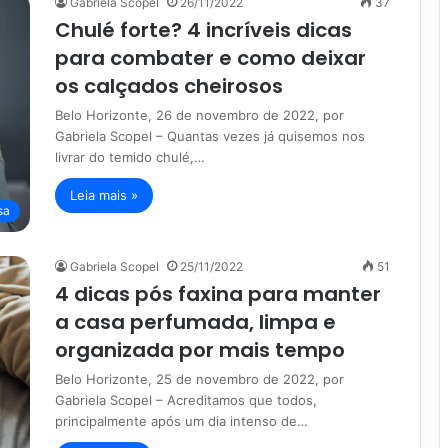
Gabriela Scopel
26/11/2022
37
Chulé forte? 4 incríveis dicas
para combater e como deixar
os calçados cheirosos
Belo Horizonte, 26 de novembro de 2022, por
Gabriela Scopel – Quantas vezes já quisemos nos
livrar do temido chulé,…
Leia mais »
sa
Gabriela Scopel
25/11/2022
51
4 dicas pós faxina para manter
a casa perfumada, limpa e
organizada por mais tempo
Belo Horizonte, 25 de novembro de 2022, por
Gabriela Scopel – Acreditamos que todos,
principalmente após um dia intenso de…