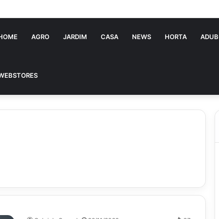
ia Souza: jovem pastora perto dos 5 mi de seguidores na web
HOME
AGRO
JARDIM
CASA
NEWS
HORTA
ADUB
WEBSTORES