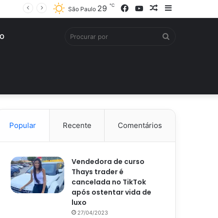
℃
Facebook
YouTube
Artigo
Barra
29
São Paulo
aleatório
Lateral
Procurar
O
por
Popular
Recente
Comentários
Vendedora de curso
Thays trader é
cancelada no TikTok
após ostentar vida de
luxo
27/04/2023