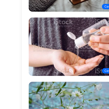
Ca
Ca