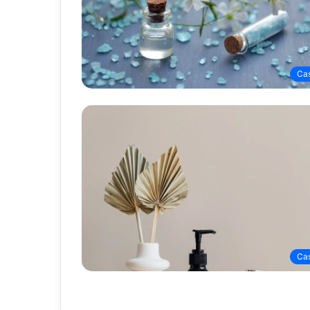
Ca
Ca