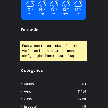
10
14
13
12
14
℃
℃
℃
℃
℃
dom
seg
ter
qua
qui
Follow Us
Este widget requer o plugin Arqam Lite,
você pode instalar a partir do menu de
configurações Tema> Instalar Plugins.
Categorias
Adubo
(17)
Agro
(140)
Casa
(418)
Especial
(1)