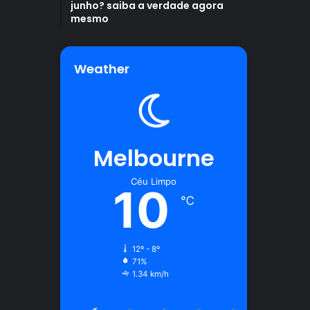
junho? saiba a verdade agora
mesmo
Weather
Melbourne
Céu Limpo
10
℃
12º - 8º
71%
1.34 km/h