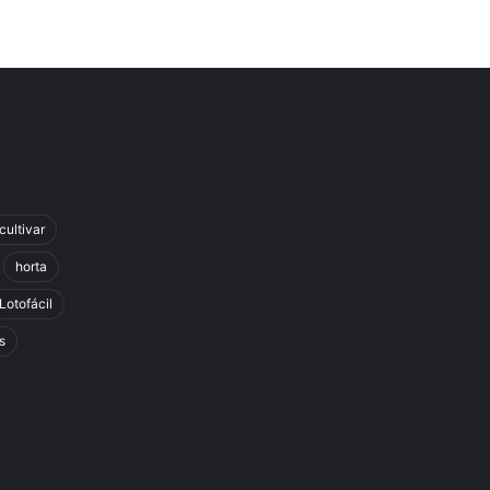
cultivar
horta
Lotofácil
s