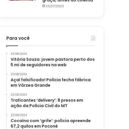
graça, antes do cinema
23/07/2023
Para você
22/08/2024
Vitória Souza: jovem pastora perto dos
5 mi de seguidores na web
22/08/2024
Açaí falsificado! Polícia fecha fábrica
em Várzea Grande
22/08/2024
Traficantes ‘delivery’: 8 presos em
ação da Polícia Civil do MT
22/08/2024
Cocaína com ‘grife’: polícia apreende
67,2 quilos em Poconé