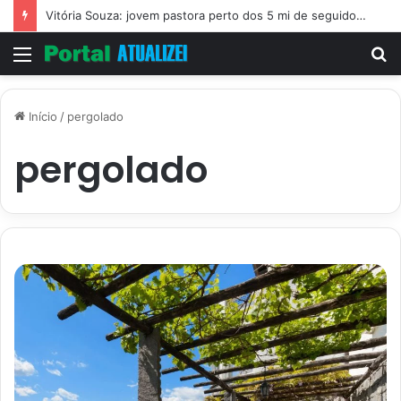
Vitória Souza: jovem pastora perto dos 5 mi de seguidores na web
Menu
P
p
Início
/
pergolado
pergolado