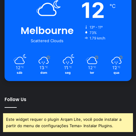
12
℃
Melbourne
13º - 11º
73%
1.79 km/h
Scattered Clouds
12
13
11
12
12
℃
℃
℃
℃
℃
sáb
dom
seg
ter
qua
Follow Us
Este widget requer o plugin Arqam Lite, você pode instalar a
partir do menu de configurações Tema> Instalar Plugins.