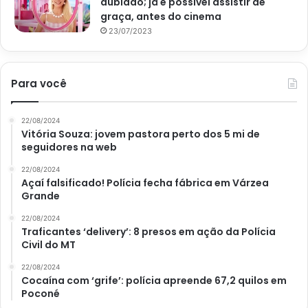
dublado; já é possível assistir de
graça, antes do cinema
23/07/2023
Para você
22/08/2024
Vitória Souza: jovem pastora perto dos 5 mi de
seguidores na web
22/08/2024
Açaí falsificado! Polícia fecha fábrica em Várzea
Grande
22/08/2024
Traficantes ‘delivery’: 8 presos em ação da Polícia
Civil do MT
22/08/2024
Cocaína com ‘grife’: polícia apreende 67,2 quilos em
Poconé