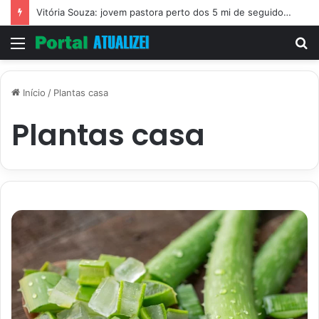
Vitória Souza: jovem pastora perto dos 5 mi de seguidores na web
Menu
P
p
Início
/
Plantas casa
Plantas casa