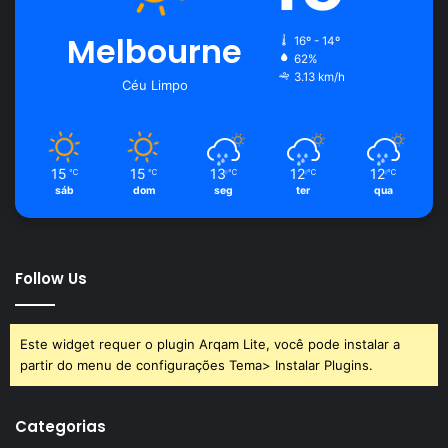
Melbourne
16º - 14º
62%
3.13 km/h
Céu Limpo
15
15
13
12
12
℃
℃
℃
℃
℃
sáb
dom
seg
ter
qua
Follow Us
Este widget requer o plugin Arqam Lite, você pode instalar a
partir do menu de configurações Tema> Instalar Plugins.
Categorias