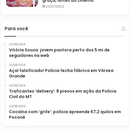
graça, antes do cinema
23/07/2023
Para você
22/08/2024
Vitória Souza: jovem pastora perto dos 5 mi de
seguidores na web
22/08/2024
Açaí falsificado! Polícia fecha fábrica em Várzea
Grande
22/08/2024
Traficantes ‘delivery’: 8 presos em ação da Polícia
Civil do MT
22/08/2024
Cocaína com ‘grife’: polícia apreende 67,2 quilos em
Poconé