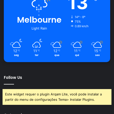
13
Melbourne
14º - 8º
75%
0.89 km/h
Light Rain
12
11
12
11
15
℃
℃
℃
℃
℃
seg
ter
qua
qui
sex
Follow Us
Este widget requer o plugin Arqam Lite, você pode instalar a
partir do menu de configurações Tema> Instalar Plugins.