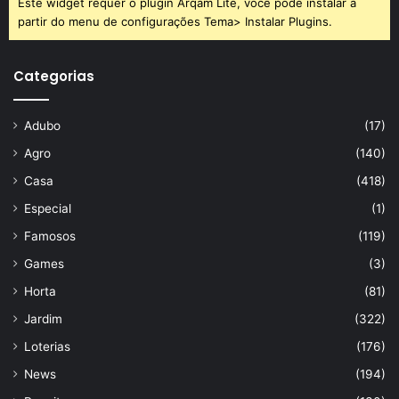
Este widget requer o plugin Arqam Lite, você pode instalar a
partir do menu de configurações Tema> Instalar Plugins.
Categorias
Adubo
(17)
Agro
(140)
Casa
(418)
Especial
(1)
Famosos
(119)
Games
(3)
Horta
(81)
Jardim
(322)
Loterias
(176)
News
(194)