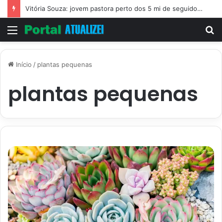
Vitória Souza: jovem pastora perto dos 5 mi de seguidores na web
Menu
P
p
Início
/
plantas pequenas
plantas pequenas