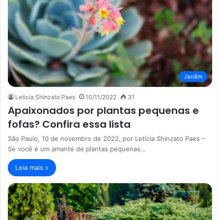
Jardim
Leticia Shinzato Paes
10/11/2022
31
Apaixonados por plantas pequenas e
fofas? Confira essa lista
São Paulo, 10 de novembro de 2022, por Letícia Shinzato Paes –
Se você é um amante de plantas pequenas…
Leia mais »