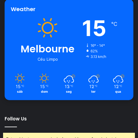
Weather
15
℃
Melbourne
16º - 14º
62%
3.13 km/h
Céu Limpo
15
15
13
12
12
℃
℃
℃
℃
℃
sáb
dom
seg
ter
qua
Follow Us