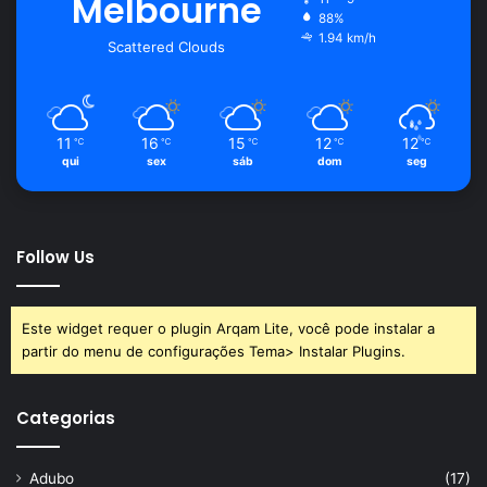
Melbourne
88%
1.94 km/h
Scattered Clouds
11
16
15
12
12
℃
℃
℃
℃
℃
qui
sex
sáb
dom
seg
Follow Us
Este widget requer o plugin Arqam Lite, você pode instalar a
partir do menu de configurações Tema> Instalar Plugins.
Categorias
Adubo
(17)