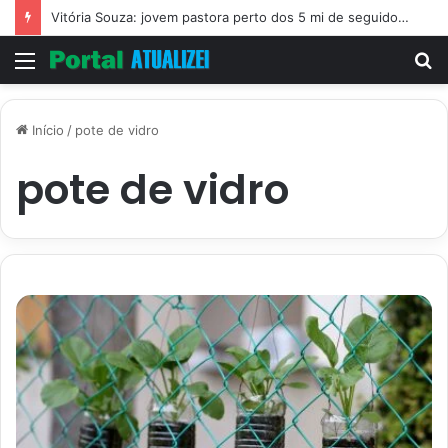
Vitória Souza: jovem pastora perto dos 5 mi de seguidores na web
Menu
P
p
Início
/
pote de vidro
pote de vidro