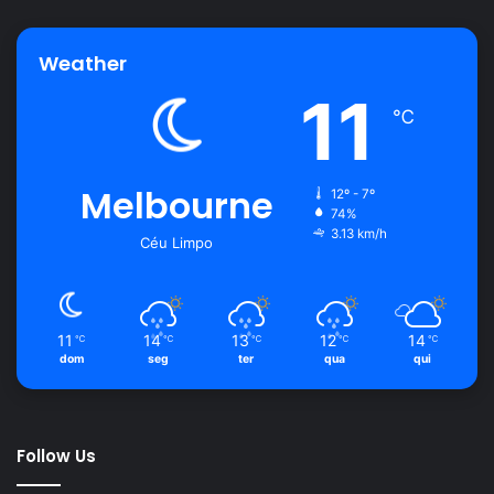
Weather
11
℃
Melbourne
12º - 7º
74%
3.13 km/h
Céu Limpo
11
14
13
12
14
℃
℃
℃
℃
℃
dom
seg
ter
qua
qui
Follow Us