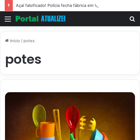
Açaí falsificado! Polícia fecha fábrica em Várzea Grande
Menu
P
p
Início
/
potes
potes