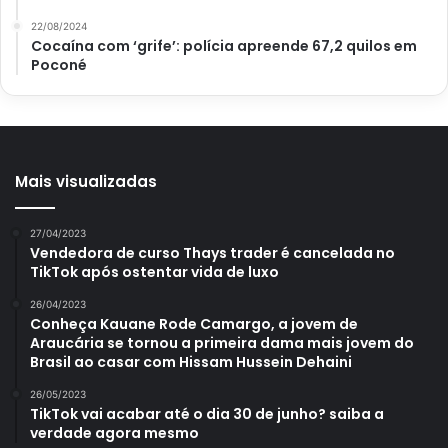
22/08/2024
Cocaína com ‘grife’: polícia apreende 67,2 quilos em
Poconé
Mais visualizadas
27/04/2023
Vendedora de curso Thays trader é cancelada no
TikTok após ostentar vida de luxo
26/04/2023
Conheça Kauane Rode Camargo, a jovem de
Araucária se tornou a primeira dama mais jovem do
Brasil ao casar com Hissam Hussein Dehaini
26/05/2023
TikTok vai acabar até o dia 30 de junho? saiba a
verdade agora mesmo