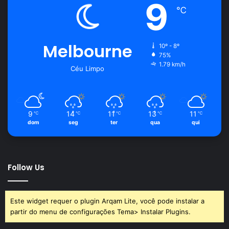
9
℃
Melbourne
10º - 8º
75%
1.79 km/h
Céu Limpo
9
14
11
13
11
℃
℃
℃
℃
℃
dom
seg
ter
qua
qui
Follow Us
Este widget requer o plugin Arqam Lite, você pode instalar a
partir do menu de configurações Tema> Instalar Plugins.