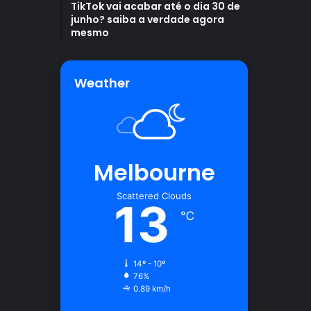
TikTok vai acabar até o dia 30 de
junho? saiba a verdade agora
mesmo
Weather
Melbourne
Scattered Clouds
13
℃
14º - 10º
76%
0.89 km/h