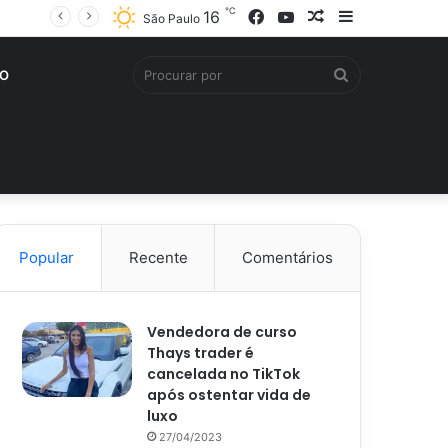
℃
Facebook
YouTube
Artigo
Barra
16
São Paulo
aleatório
Lateral
Procurar
O
por
Popular
Recente
Comentários
Vendedora de curso
Thays trader é
cancelada no TikTok
após ostentar vida de
luxo
27/04/2023