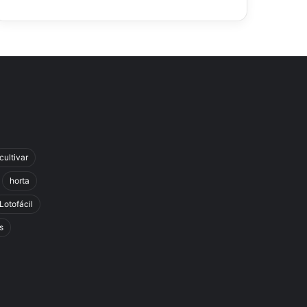
cultivar
horta
Lotofácil
s