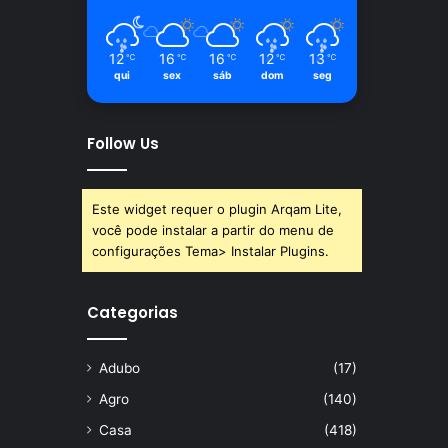
12
16
16
12
13
℃
℃
℃
℃
℃
qui
sex
sáb
dom
seg
Follow Us
Este widget requer o plugin Arqam Lite,
você pode instalar a partir do menu de
configurações Tema> Instalar Plugins.
Categorias
Adubo
(17)
Agro
(140)
Casa
(418)