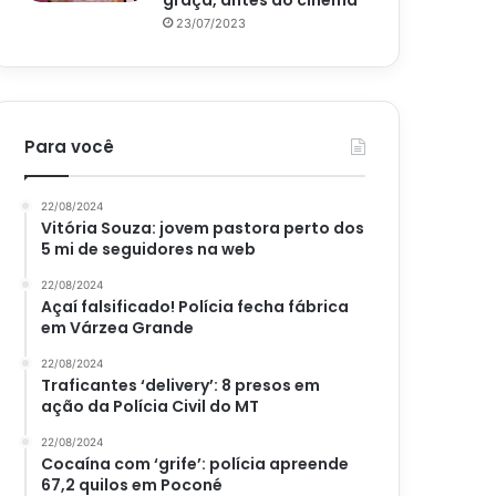
graça, antes do cinema
23/07/2023
Para você
22/08/2024
Vitória Souza: jovem pastora perto dos
5 mi de seguidores na web
22/08/2024
Açaí falsificado! Polícia fecha fábrica
em Várzea Grande
22/08/2024
Traficantes ‘delivery’: 8 presos em
ação da Polícia Civil do MT
22/08/2024
Cocaína com ‘grife’: polícia apreende
67,2 quilos em Poconé