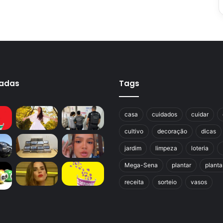
cadas
Tags
casa
cuidados
cuidar
cultivo
decoração
dicas
jardim
limpeza
loteria
Mega-Sena
plantar
planta
receita
sorteio
vasos