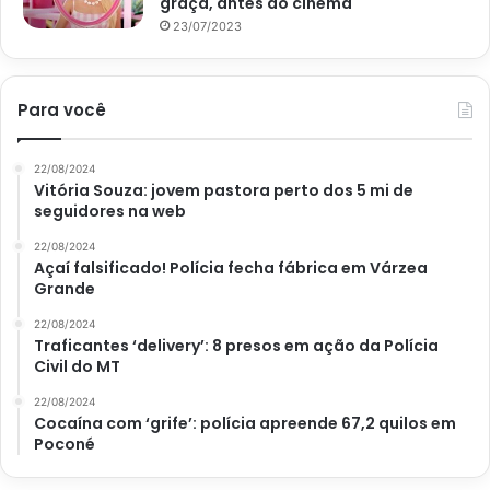
graça, antes do cinema
23/07/2023
Para você
22/08/2024
Vitória Souza: jovem pastora perto dos 5 mi de
seguidores na web
22/08/2024
Açaí falsificado! Polícia fecha fábrica em Várzea
Grande
22/08/2024
Traficantes ‘delivery’: 8 presos em ação da Polícia
Civil do MT
22/08/2024
Cocaína com ‘grife’: polícia apreende 67,2 quilos em
Poconé