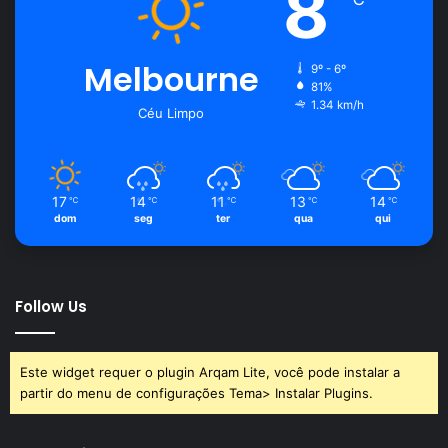
8
Melbourne
9º - 6º
81%
1.34 km/h
Céu Limpo
17
14
11
13
14
℃
℃
℃
℃
℃
dom
seg
ter
qua
qui
Follow Us
Este widget requer o plugin Arqam Lite, você pode instalar a
partir do menu de configurações Tema> Instalar Plugins.