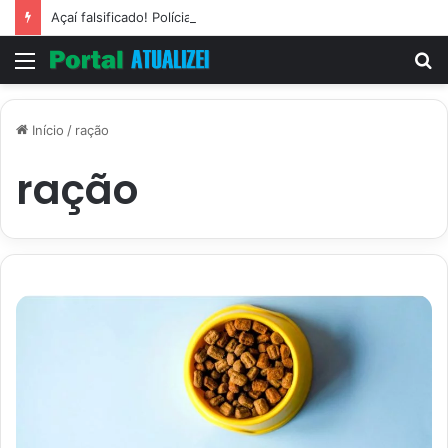
Açaí falsificado! Polícia fecha fábrica em Várzea Grande
Menu
P
p
Início
/
ração
ração