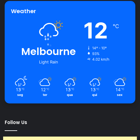
Weather
12
℃
Melbourne
14º - 10º
93%
4.02 km/h
Light Rain
13
12
13
13
14
℃
℃
℃
℃
℃
seg
ter
qua
qui
sex
Follow Us