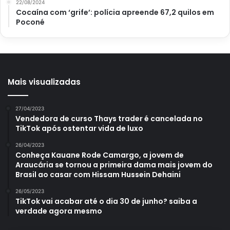
22/08/2024
Cocaína com ‘grife’: polícia apreende 67,2 quilos em
Poconé
Mais visualizadas
27/04/2023
Vendedora de curso Thays trader é cancelada no
TikTok após ostentar vida de luxo
26/04/2023
Conheça Kauane Rode Camargo, a jovem de
Araucária se tornou a primeira dama mais jovem do
Brasil ao casar com Hissam Hussein Dehaini
26/05/2023
TikTok vai acabar até o dia 30 de junho? saiba a
verdade agora mesmo