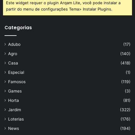
Este widget requer o plugin Arqam Lite, você pode instalar a
partir do menu de configurações Tema> Instalar Plugins.
Categorias
Adubo
(17)
Agro
(140)
Casa
(418)
Especial
(1)
Famosos
(119)
Games
(3)
Horta
(81)
Jardim
(322)
Loterias
(176)
News
(194)