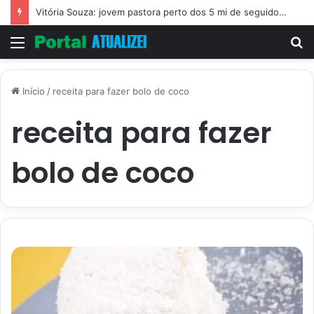
Vitória Souza: jovem pastora perto dos 5 mi de seguidores na web
Menu
P
p
Início
/
receita para fazer bolo de coco
receita para fazer
bolo de coco