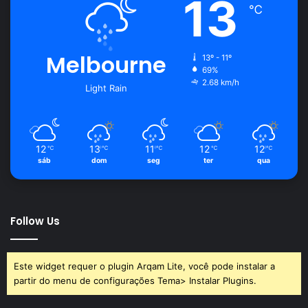
13
℃
Melbourne
13º - 11º
69%
2.68 km/h
Light Rain
12
13
11
12
12
℃
℃
℃
℃
℃
sáb
dom
seg
ter
qua
Follow Us
Este widget requer o plugin Arqam Lite, você pode instalar a
partir do menu de configurações Tema> Instalar Plugins.