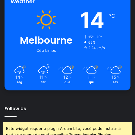
Weather
14
℃
Melbourne
15º - 13º
65%
2.24 km/h
Céu Limpo
14
11
12
11
15
℃
℃
℃
℃
℃
seg
ter
qua
qui
sex
Follow Us
Este widget requer o plugin Arqam Lite, você pode instalar a
partir do menu de configurações Tema> Instalar Plugins.