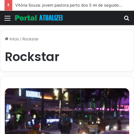
Vitória Souza: jovem pastora perto dos 5 mi de seguidores na web
Menu
P
p
Início
/
Rockstar
Rockstar