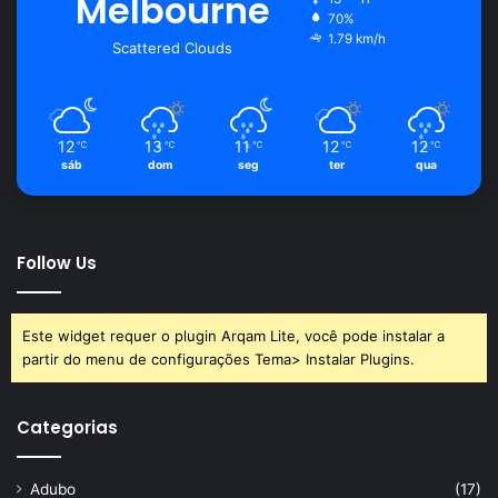
Melbourne
70%
1.79 km/h
Scattered Clouds
12
13
11
12
12
℃
℃
℃
℃
℃
sáb
dom
seg
ter
qua
Follow Us
Este widget requer o plugin Arqam Lite, você pode instalar a
partir do menu de configurações Tema> Instalar Plugins.
Categorias
Adubo
(17)