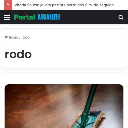
Vitória Souza: jovem pastora perto dos 5 mi de seguidores na web
Menu
P
p
Início
/
rodo
rodo