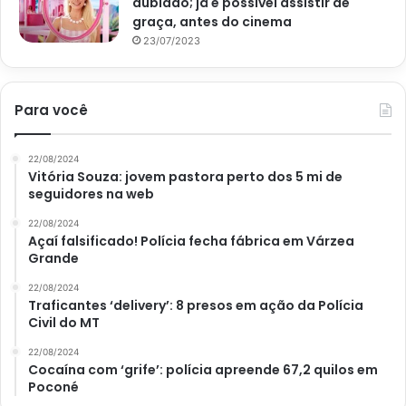
dublado; já é possível assistir de
graça, antes do cinema
23/07/2023
Para você
22/08/2024
Vitória Souza: jovem pastora perto dos 5 mi de
seguidores na web
22/08/2024
Açaí falsificado! Polícia fecha fábrica em Várzea
Grande
22/08/2024
Traficantes ‘delivery’: 8 presos em ação da Polícia
Civil do MT
22/08/2024
Cocaína com ‘grife’: polícia apreende 67,2 quilos em
Poconé