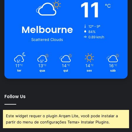
11
℃
Melbourne
12º - 9º
84%
0.89 km/h
Scattered Clouds
11
13
14
14
16
℃
℃
℃
℃
℃
ter
qua
qui
sex
sáb
Follow Us
Este widget requer o plugin Arqam Lite, você pode instalar a
partir do menu de configurações Tema> Instalar Plugins.