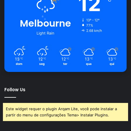
12
Melbourne
13º - 12º
77%
2.68 km/h
Light Rain
13
12
12
13
13
℃
℃
℃
℃
℃
dom
seg
ter
qua
qui
Follow Us
Este widget requer o plugin Arqam Lite, você pode instalar a
partir do menu de configurações Tema> Instalar Plugins.