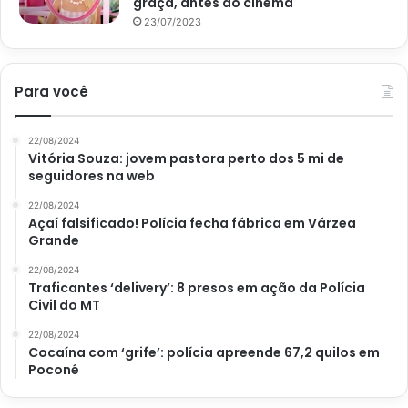
graça, antes do cinema
23/07/2023
Para você
22/08/2024
Vitória Souza: jovem pastora perto dos 5 mi de
seguidores na web
22/08/2024
Açaí falsificado! Polícia fecha fábrica em Várzea
Grande
22/08/2024
Traficantes ‘delivery’: 8 presos em ação da Polícia
Civil do MT
22/08/2024
Cocaína com ‘grife’: polícia apreende 67,2 quilos em
Poconé