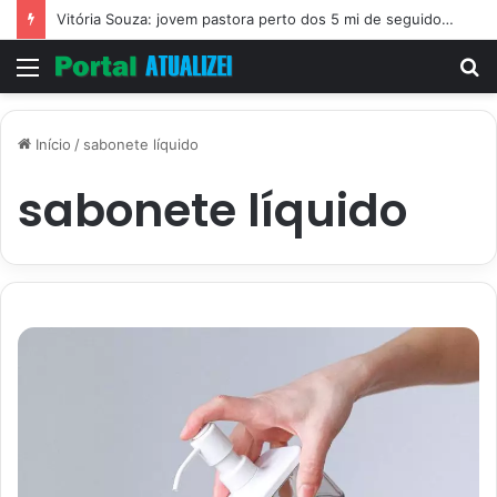
Vitória Souza: jovem pastora perto dos 5 mi de seguidores na web
Menu
P
p
Início
/
sabonete líquido
sabonete líquido