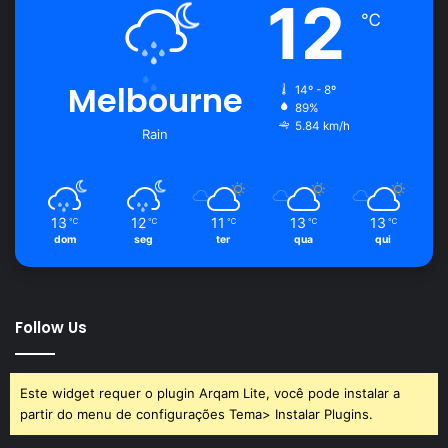
12
℃
Melbourne
14º - 8º
89%
5.84 km/h
Rain
13
12
11
13
13
℃
℃
℃
℃
℃
dom
seg
ter
qua
qui
Follow Us
Este widget requer o plugin Arqam Lite, você pode instalar a
partir do menu de configurações Tema> Instalar Plugins.