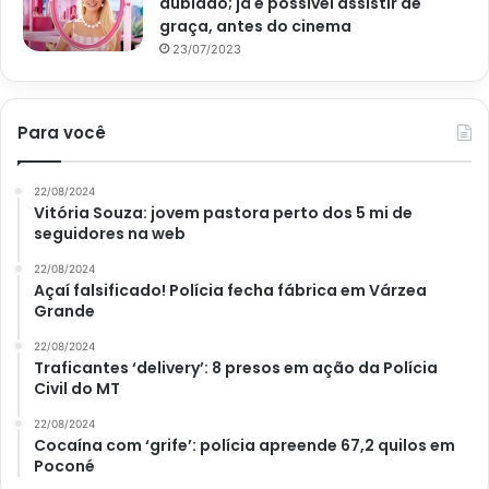
dublado; já é possível assistir de
graça, antes do cinema
23/07/2023
Para você
22/08/2024
Vitória Souza: jovem pastora perto dos 5 mi de
seguidores na web
22/08/2024
Açaí falsificado! Polícia fecha fábrica em Várzea
Grande
22/08/2024
Traficantes ‘delivery’: 8 presos em ação da Polícia
Civil do MT
22/08/2024
Cocaína com ‘grife’: polícia apreende 67,2 quilos em
Poconé