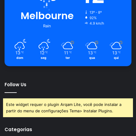
Melbourne
13º - 8º
92%
4.9 km/h
Rain
13
12
11
13
13
℃
℃
℃
℃
℃
dom
seg
ter
qua
qui
Follow Us
Este widget requer o plugin Arqam Lite, você pode instalar a
partir do menu de configurações Tema> Instalar Plugins.
Categorias