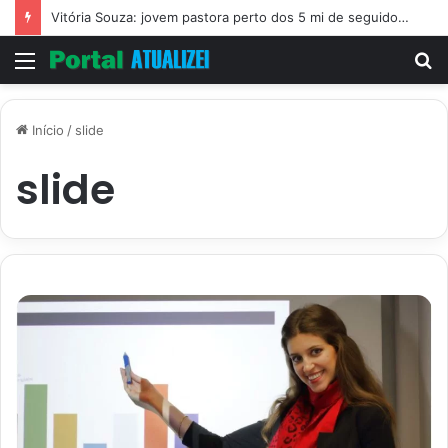
Vitória Souza: jovem pastora perto dos 5 mi de seguidores na web
Menu
P
p
Início
/
slide
slide