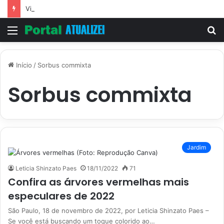
Vitória Souza: jovem pastora perto dos 5 mi de seguidores na web
Menu
P
p
Início
/
Sorbus commixta
Sorbus commixta
Jardim
Leticia Shinzato Paes
18/11/2022
71
Confira as árvores vermelhas mais
especulares de 2022
São Paulo, 18 de novembro de 2022, por Leticia Shinzato Paes –
Se você está buscando um toque colorido ao…