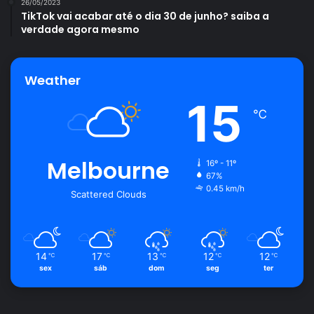
26/05/2023
TikTok vai acabar até o dia 30 de junho? saiba a
verdade agora mesmo
Weather
15
℃
Melbourne
16º - 11º
67%
0.45 km/h
Scattered Clouds
14
17
13
12
12
℃
℃
℃
℃
℃
sex
sáb
dom
seg
ter