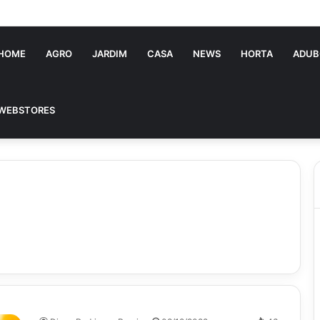
tória Souza: jovem pastora perto dos 5 mi de seguidores na web
HOME
AGRO
JARDIM
CASA
NEWS
HORTA
ADUB
WEBSTORES