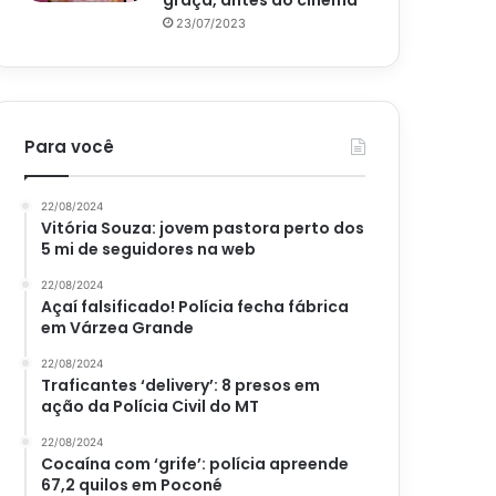
graça, antes do cinema
23/07/2023
Para você
22/08/2024
Vitória Souza: jovem pastora perto dos
5 mi de seguidores na web
22/08/2024
Açaí falsificado! Polícia fecha fábrica
em Várzea Grande
22/08/2024
Traficantes ‘delivery’: 8 presos em
ação da Polícia Civil do MT
22/08/2024
Cocaína com ‘grife’: polícia apreende
67,2 quilos em Poconé