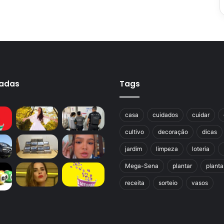
cadas
Tags
casa
cuidados
cuidar
cultivo
decoração
dicas
jardim
limpeza
loteria
Mega-Sena
plantar
planta
receita
sorteio
vasos