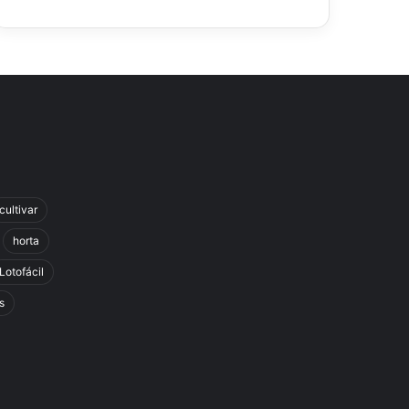
cultivar
horta
Lotofácil
s