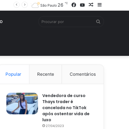
℃
Facebook
YouTube
Artigo
Barra
26
São Paulo
aleatório
Lateral
Procurar
O
por
Popular
Recente
Comentários
Vendedora de curso
Thays trader é
cancelada no TikTok
após ostentar vida de
luxo
27/04/2023