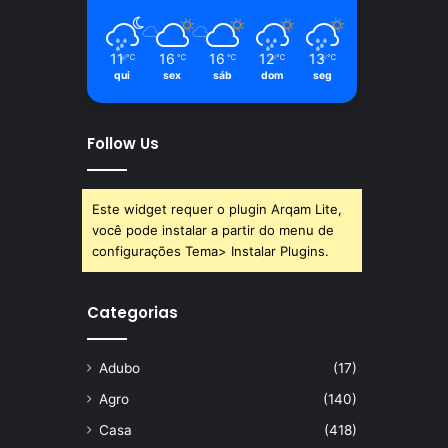
11
16
16
12
13
℃
℃
℃
℃
℃
qui
sex
sáb
dom
seg
Follow Us
Este widget requer o plugin Arqam Lite,
você pode instalar a partir do menu de
configurações Tema> Instalar Plugins.
Categorias
Adubo
(17)
Agro
(140)
Casa
(418)