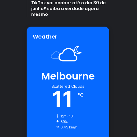
TikTok vai acabar até o dia 30 de
junho? saiba a verdade agora
mesmo
Weather
Melbourne
Scattered Clouds
11
℃
12º - 10º
89%
0.45 km/h