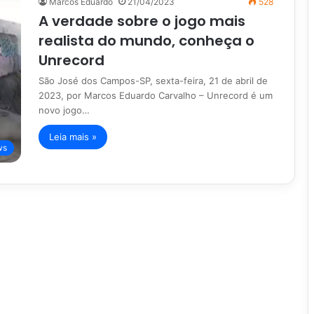
Marcos Eduardo
21/04/2023
528
A verdade sobre o jogo mais
realista do mundo, conheça o
Unrecord
São José dos Campos-SP, sexta-feira, 21 de abril de
2023, por Marcos Eduardo Carvalho – Unrecord é um
novo jogo…
Leia mais »
ws