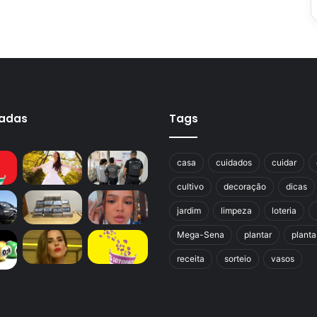
cadas
Tags
casa
cuidados
cuidar
cultivo
decoração
dicas
jardim
limpeza
loteria
Mega-Sena
plantar
planta
receita
sorteio
vasos