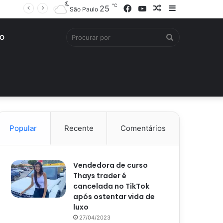
℃
Facebook
YouTube
Artigo
Barra
25
São Paulo
aleatório
Lateral
Procurar
O
por
Popular
Recente
Comentários
Vendedora de curso
Thays trader é
cancelada no TikTok
após ostentar vida de
luxo
27/04/2023