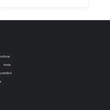
cultivar
horta
Lotofácil
s