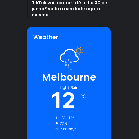
TikTok vai acabar até o dia 30 de
junho? saiba a verdade agora
mesmo
Weather
Melbourne
Light Rain
12
℃
13º - 12º
77%
2.68 km/h