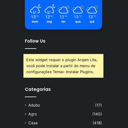
13
12
12
13
13
℃
℃
℃
℃
℃
dom
seg
ter
qua
qui
Follow Us
Este widget requer o plugin Arqam Lite,
você pode instalar a partir do menu de
configurações Tema> Instalar Plugins.
Categorias
Adubo
(17)
Agro
(140)
Casa
(418)