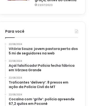
graça, antes do cinema
23/07/2023
Para você
22/08/2024
Vitória Souza: jovem pastora perto dos
5 mi de seguidores na web
22/08/2024
Açaí falsificado! Polícia fecha fábrica
em Várzea Grande
22/08/2024
Traficantes ‘delivery’: 8 presos em
ação da Polícia Civil do MT
22/08/2024
Cocaína com ‘grife’: polícia apreende
67,2 quilos em Poconé