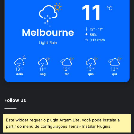
11
℃
Melbourne
12º - 11º
86%
3.13 km/h
Light Rain
13
11
12
13
13
℃
℃
℃
℃
℃
dom
seg
ter
qua
qui
Follow Us
Este widget requer o plugin Arqam Lite, você pode instalar a
partir do menu de configurações Tema> Instalar Plugins.