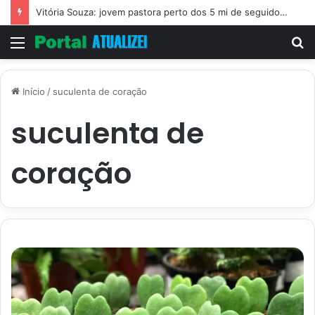
Vitória Souza: jovem pastora perto dos 5 mi de seguidores na web
Menu
P
p
Início
/
suculenta de coração
suculenta de
coração