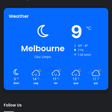
Weather
9
℃
Melbourne
10º - 8º
77%
1.34 km/h
Céu Limpo
9
14
11
13
11
℃
℃
℃
℃
℃
dom
seg
ter
qua
qui
Follow Us