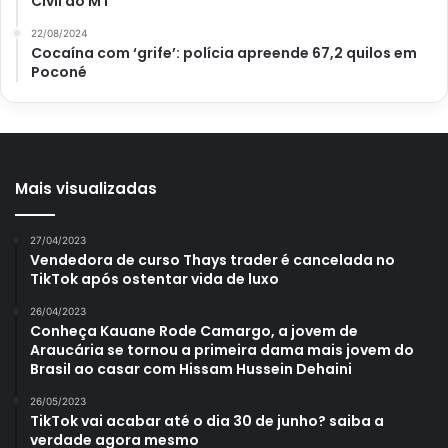
Civil do MT
22/08/2024
Cocaína com ‘grife’: polícia apreende 67,2 quilos em
Poconé
Mais visualizadas
27/04/2023
Vendedora de curso Thays trader é cancelada no
TikTok após ostentar vida de luxo
26/04/2023
Conheça Kauane Rode Camargo, a jovem de
Araucária se tornou a primeira dama mais jovem do
Brasil ao casar com Hissam Hussein Dehaini
26/05/2023
TikTok vai acabar até o dia 30 de junho? saiba a
verdade agora mesmo