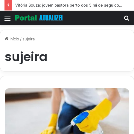
Vitória Souza: jovem pastora perto dos 5 mi de seguidores na web
Menu
P
p
Início
/
sujeira
sujeira