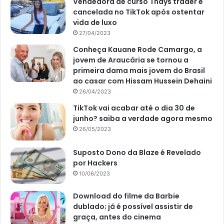
Vendedora de curso Thays trader é
cancelada no TikTok após ostentar
vida de luxo
27/04/2023
Conheça Kauane Rode Camargo, a
jovem de Araucária se tornou a
primeira dama mais jovem do Brasil
ao casar com Hissam Hussein Dehaini
26/04/2023
TikTok vai acabar até o dia 30 de
junho? saiba a verdade agora mesmo
26/05/2023
Suposto Dono da Blaze é Revelado
por Hackers
10/06/2023
Download do filme da Barbie
dublado; já é possível assistir de
graça, antes do cinema