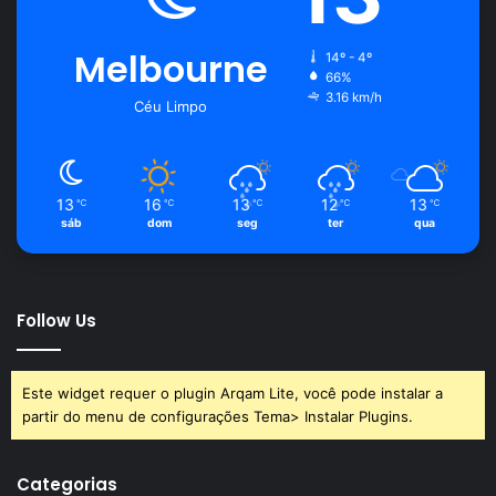
Melbourne
14º - 4º
66%
3.16 km/h
Céu Limpo
13
16
13
12
13
℃
℃
℃
℃
℃
sáb
dom
seg
ter
qua
Follow Us
Este widget requer o plugin Arqam Lite, você pode instalar a
partir do menu de configurações Tema> Instalar Plugins.
Categorias