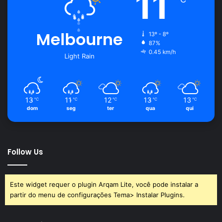
11
Melbourne
13º - 8º
87%
0.45 km/h
Light Rain
13
11
12
13
13
℃
℃
℃
℃
℃
dom
seg
ter
qua
qui
Follow Us
Este widget requer o plugin Arqam Lite, você pode instalar a
partir do menu de configurações Tema> Instalar Plugins.