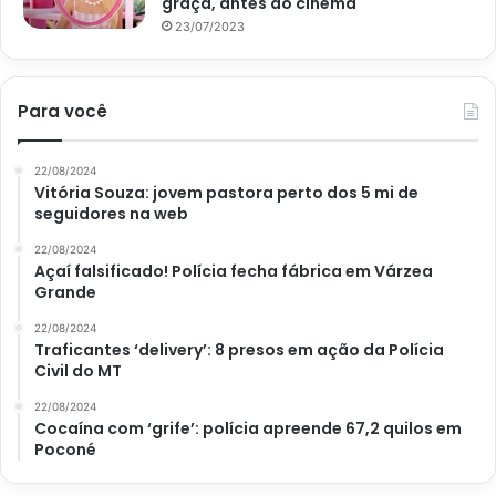
graça, antes do cinema
23/07/2023
Para você
22/08/2024
Vitória Souza: jovem pastora perto dos 5 mi de
seguidores na web
22/08/2024
Açaí falsificado! Polícia fecha fábrica em Várzea
Grande
22/08/2024
Traficantes ‘delivery’: 8 presos em ação da Polícia
Civil do MT
22/08/2024
Cocaína com ‘grife’: polícia apreende 67,2 quilos em
Poconé