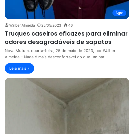
Agro
Walber Almeida
25/05/2023
46
Truques caseiros eficazes para eliminar
odores desagradáveis de sapatos
Nova Mutum, quarta-feira, 25 de maio de 2023, por Walber
Almeida – Nada é mais desconfortável do que um par…
Leia mais »