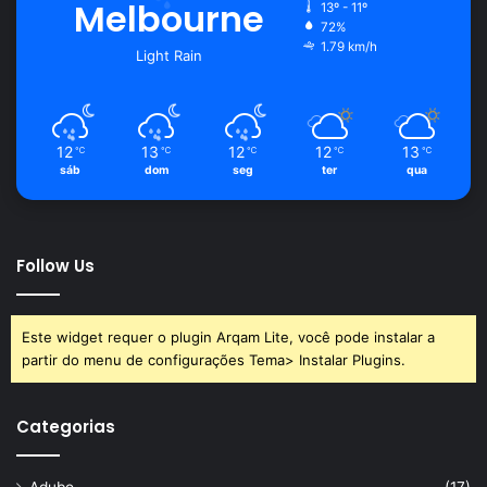
Melbourne
13º - 11º
72%
1.79 km/h
Light Rain
12
13
12
12
13
℃
℃
℃
℃
℃
sáb
dom
seg
ter
qua
Follow Us
Este widget requer o plugin Arqam Lite, você pode instalar a
partir do menu de configurações Tema> Instalar Plugins.
Categorias
Adubo
(17)