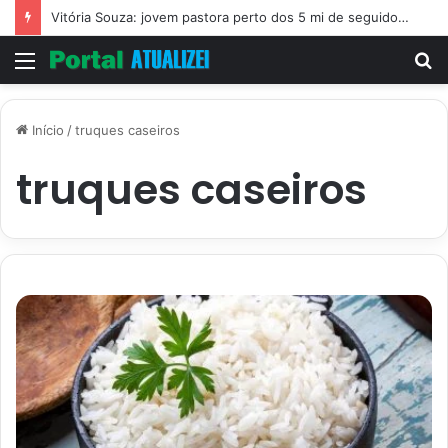
Vitória Souza: jovem pastora perto dos 5 mi de seguidores na web
Menu
P
p
Início
/
truques caseiros
truques caseiros