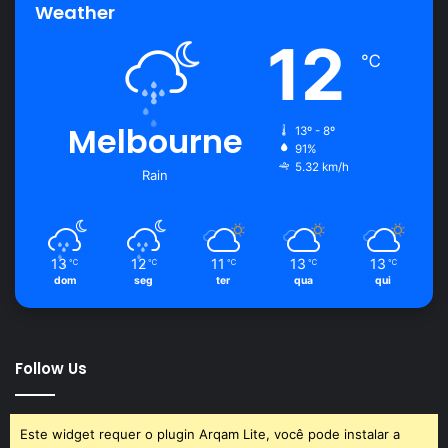
Weather
12
℃
Melbourne
13º - 8º
91%
5.32 km/h
Rain
13
12
11
13
13
℃
℃
℃
℃
℃
dom
seg
ter
qua
qui
Follow Us
Este widget requer o plugin Arqam Lite, você pode instalar a