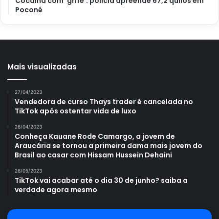
Cocaína com ‘grife’: polícia apreende 67,2 quilos em
Poconé
Mais visualizadas
27/04/2023
Vendedora de curso Thays trader é cancelada no
TikTok após ostentar vida de luxo
26/04/2023
Conheça Kauane Rode Camargo, a jovem de
Araucária se tornou a primeira dama mais jovem do
Brasil ao casar com Hissam Hussein Dehaini
26/05/2023
TikTok vai acabar até o dia 30 de junho? saiba a
verdade agora mesmo