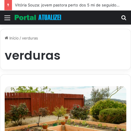
Vitória Souza: jovem pastora perto dos 5 mi de seguidores na web
Menu
P
p
Início
/
verduras
verduras