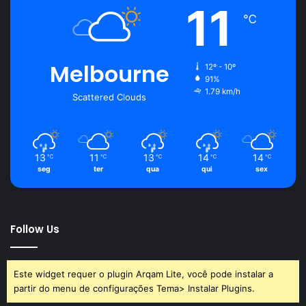
11
℃
Melbourne
12º - 10º
91%
1.79 km/h
Scattered Clouds
13
11
13
14
14
℃
℃
℃
℃
℃
seg
ter
qua
qui
sex
Follow Us
Este widget requer o plugin Arqam Lite, você pode instalar a
partir do menu de configurações Tema> Instalar Plugins.