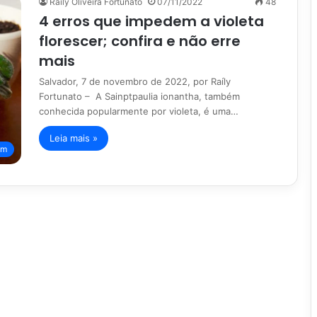
Raíly Oliveira Fortunato
07/11/2022
48
4 erros que impedem a violeta
florescer; confira e não erre
mais
Salvador, 7 de novembro de 2022, por Raíly
Fortunato – A Sainptpaulia ionantha, também
conhecida popularmente por violeta, é uma…
Leia mais »
im