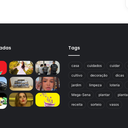
cadas
Tags
casa
cuidados
cuidar
cultivo
decoração
dicas
jardim
limpeza
loteria
Mega-Sena
plantar
planta
receita
sorteio
vasos