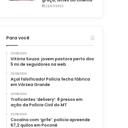
graça, antes do cinema
23/07/2023
Para você
22/08/2024
Vitória Souza: jovem pastora perto dos
5 mi de seguidores na web
22/08/2024
Açaí falsificado! Polícia fecha fábrica
em Várzea Grande
22/08/2024
Traficantes ‘delivery’: 8 presos em
ação da Polícia Civil do MT
22/08/2024
Cocaína com ‘grife’: polícia apreende
67,2 quilos em Poconé