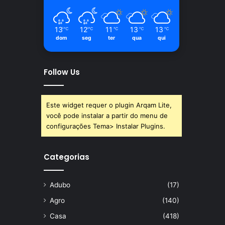
13
12
11
13
13
℃
℃
℃
℃
℃
dom
seg
ter
qua
qui
Follow Us
Este widget requer o plugin Arqam Lite,
você pode instalar a partir do menu de
configurações Tema> Instalar Plugins.
Categorias
Adubo
(17)
Agro
(140)
Casa
(418)