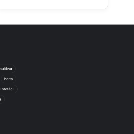
cultivar
horta
Lotofácil
s