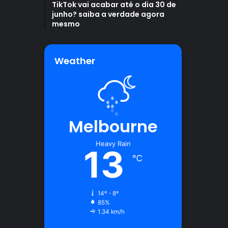
TikTok vai acabar até o dia 30 de
junho? saiba a verdade agora
mesmo
Weather
Melbourne
Heavy Rain
13
℃
14º - 8º
85%
1.34 km/h