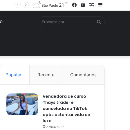
℃
Facebook
YouTube
Artigo
Barra
21
São Paulo
aleatório
Lateral
Procurar
O
por
Popular
Recente
Comentários
Vendedora de curso
Thays trader é
cancelada no TikTok
após ostentar vida de
luxo
27/04/2023