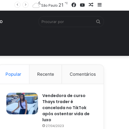
℃
Facebook
YouTube
Artigo
Barra
21
São Paulo
aleatório
Lateral
Procurar
O
por
Popular
Recente
Comentários
Vendedora de curso
Thays trader é
cancelada no TikTok
após ostentar vida de
luxo
27/04/2023