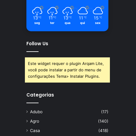
13
11
13
11
15
℃
℃
℃
℃
℃
seg
ter
qua
qui
sex
Follow Us
Este widget requer o plugin Arqam Lite,
você pode instalar a partir do menu de
configurações Tema> Instalar Plugins.
Categorias
Adubo
(17)
Agro
(140)
Casa
(418)