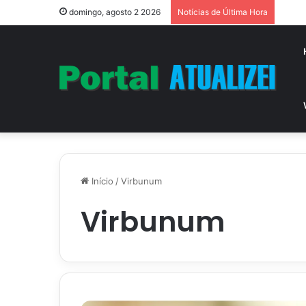
Vitór
domingo, agosto 2 2026
Notícias de Última Hora
Início
/
Virbunum
Virbunum