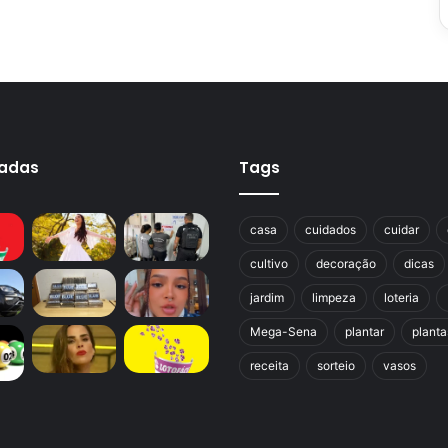
cadas
Tags
casa
cuidados
cuidar
cultivo
decoração
dicas
jardim
limpeza
loteria
Mega-Sena
plantar
planta
receita
sorteio
vasos