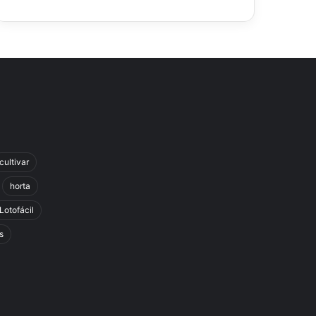
cultivar
horta
Lotofácil
s