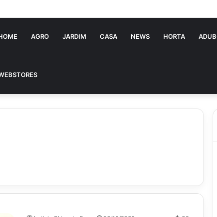
ia Souza: jovem pastora perto dos 5 mi de seguidores na web
HOME
AGRO
JARDIM
CASA
NEWS
HORTA
ADUB
WEBSTORES