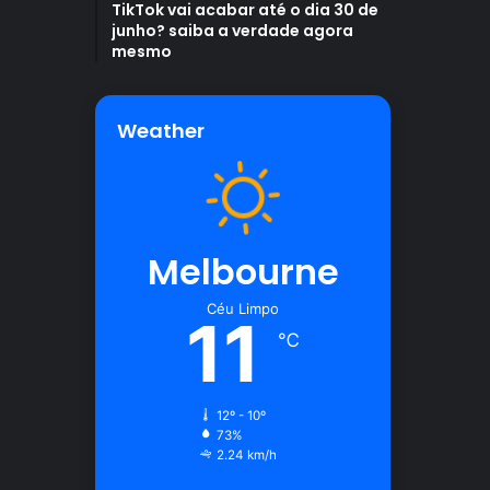
TikTok vai acabar até o dia 30 de
junho? saiba a verdade agora
mesmo
Weather
Melbourne
Céu Limpo
11
℃
12º - 10º
73%
2.24 km/h