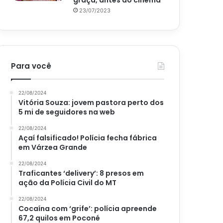
graça, antes do cinema
23/07/2023
Para você
22/08/2024
Vitória Souza: jovem pastora perto dos
5 mi de seguidores na web
22/08/2024
Açaí falsificado! Polícia fecha fábrica
em Várzea Grande
22/08/2024
Traficantes ‘delivery’: 8 presos em
ação da Polícia Civil do MT
22/08/2024
Cocaína com ‘grife’: polícia apreende
67,2 quilos em Poconé