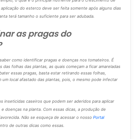
emplo, o qual é o principal nutriente para o crescimento de
 aplicação do esterco deve ser feita somente após alguns dias
anta terá tamanho o suficiente para ser adubada.
nar as pragas do
?
 saber como identificar pragas e doenças nos tomateiros. É
vés das folhas das plantas, as quais começam a ficar amareladas
ater essas pragas, basta estar retirando essas folhas,
m um local afastado das plantas, pois, o mesmo pode infectar
s inseticidas caseiros que podem ser aderidos para aplicar
as e doenças na planta. Com essas dicas, a produção de
favorecida. Não se esqueça de acessar o nosso
Portal
entro de outras dicas como essas.