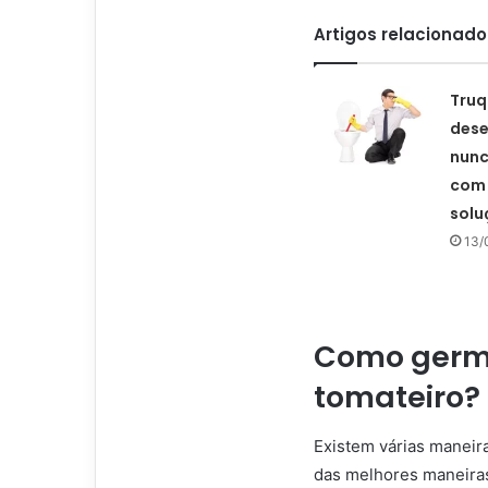
Artigos relacionado
Truq
dese
nunc
com
solu
13/
Como germi
tomateiro?
Existem várias maneir
das melhores maneiras