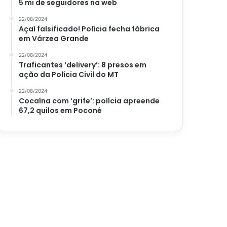
5 mi de seguidores na web
22/08/2024
Açaí falsificado! Polícia fecha fábrica
em Várzea Grande
22/08/2024
Traficantes ‘delivery’: 8 presos em
ação da Polícia Civil do MT
22/08/2024
Cocaína com ‘grife’: polícia apreende
67,2 quilos em Poconé