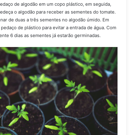
edaço de algodão em um copo plástico, em seguida,
edeça o algodão para receber as sementes do tomate.
ionar de duas a três sementes no algodão úmido. Em
pedaço de plástico para evitar a entrada de água. Com
nte 6 dias as sementes já estarão germinadas.