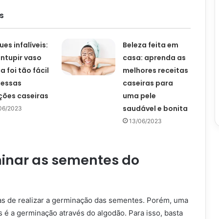
s
ues infalíveis:
Beleza feita em
ntupir vaso
casa: aprenda as
a foi tão fácil
melhores receitas
 essas
caseiras para
ções caseiras
uma pele
saudável e bonita
06/2023
13/06/2023
nar as sementes do
as de realizar a germinação das sementes. Porém, uma
 é a germinação através do algodão. Para isso, basta