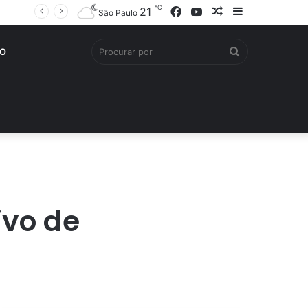
℃
Facebook
YouTube
Artigo
Barra
21
São Paulo
aleatório
Lateral
Procurar
O
por
ivo de