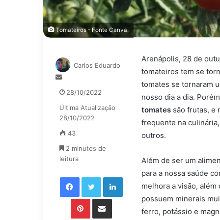
Tomateiros - Fonte Canva.
Arenápolis, 28 de outu
Carlos Eduardo
tomateiros tem se torn
Mande
tomates se tornaram 
um
28/10/2022
nosso dia a dia. Poré
e-
Última Atualização
mail
tomates
são frutas, e
28/10/2022
frequente na culinári
43
outros.
2 minutos de
leitura
Além de ser um alimen
para a nossa saúde co
Facebook
Twitter
Linkedin
melhora a visão, além
possuem minerais muit
Pinterest
Compartilhar via e-mail
ferro, potássio e magn