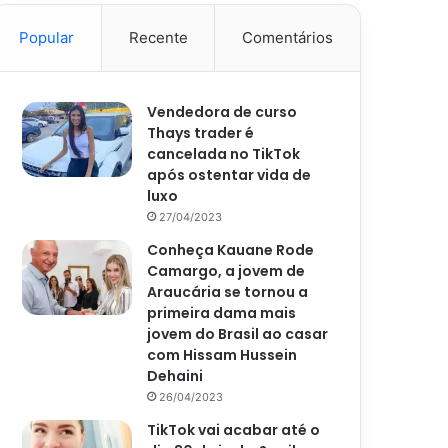
Popular
Recente
Comentários
Vendedora de curso
Thays trader é
cancelada no TikTok
após ostentar vida de
luxo
27/04/2023
Conheça Kauane Rode
Camargo, a jovem de
Araucária se tornou a
primeira dama mais
jovem do Brasil ao casar
com Hissam Hussein
Dehaini
26/04/2023
TikTok vai acabar até o