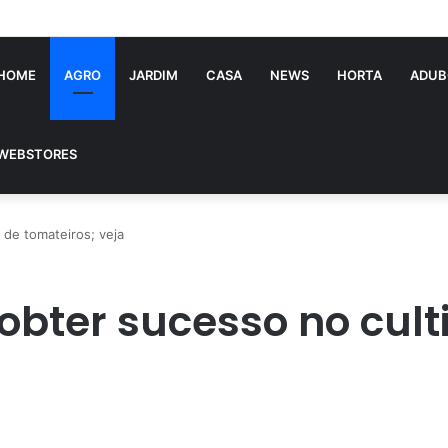
ória Souza: jovem pastora perto dos 5 mi de seguidores na web
HOME
AGRO
JARDIM
CASA
NEWS
HORTA
ADUB
WEBSTORES
 de tomateiros; veja
bter sucesso no cult