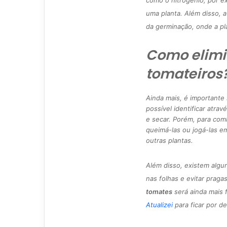
como o nitrogênio, por ex
uma planta. Além disso, a
da germinação, onde a pl
Como elimi
tomateiros
Ainda mais, é importante
possível identificar atra
e secar. Porém, para comb
queimá-las ou jogá-las e
outras plantas.
Além disso, existem algun
nas folhas e evitar prag
tomates
será ainda mais 
Atualizei
para ficar por d