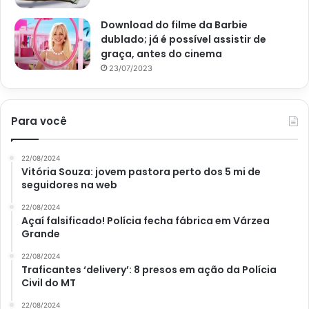
saudável e deslumbrante. Boa sorte!
Download do filme da Barbie
dublado; já é possível assistir de
graça, antes do cinema
23/07/2023
Avalie este post post
Para você
água da chuva
compostagem
22/08/2024
Vitória Souza: jovem pastora perto dos 5 mi de
seguidores na web
22/08/2024
Açaí falsificado! Polícia fecha fábrica em Várzea
Grande
22/08/2024
Traficantes ‘delivery’: 8 presos em ação da Polícia
Civil do MT
22/08/2024