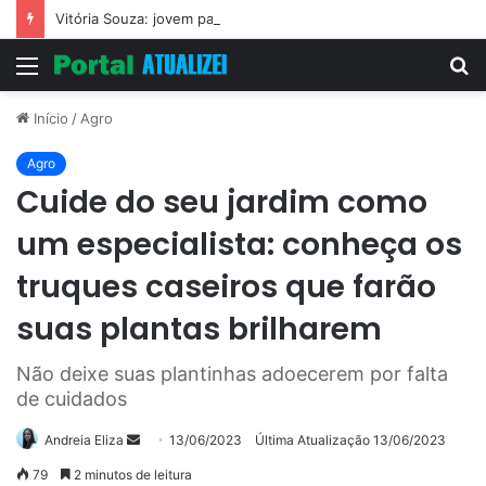
Vitória Souza: jovem pastora perto dos 5 mi de seguidores na web
Menu
P
p
Início
/
Agro
Agro
Cuide do seu jardim como
um especialista: conheça os
truques caseiros que farão
suas plantas brilharem
Não deixe suas plantinhas adoecerem por falta
de cuidados
Mande
Andreia Eliza
13/06/2023
Última Atualização 13/06/2023
um
79
2 minutos de leitura