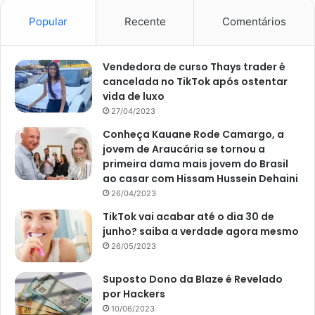
Inseticida natural
Popular
Recente
Comentários
Se o seu jardim tem problemas com
insetos indesejados
,
faça seu inseticida caseiro misturando detergente e água
dentro de um borrifador, aplicando nas plantas. O
Vendedora de curso Thays trader é
cancelada no TikTok após ostentar
detergente ajuda na eliminação das cochonilhas e
vida de luxo
pulgões, não prejudicando as espécies.
27/04/2023
Conheça Kauane Rode Camargo, a
Cobertura morta
jovem de Araucária se tornou a
primeira dama mais jovem do Brasil
A cobertura morta é uma das dicas que realmente são
ao casar com Hissam Hussein Dehaini
eficazes. Essa técnica consiste na cobertura do solo em
26/04/2023
torno das bases das plantas usando uma camada generosa
TikTok vai acabar até o dia 30 de
de materiais orgânicos, por exemplo, cascas de árvores e
junho? saiba a verdade agora mesmo
folhas secas. A cobertura morta ajuda na retenção da
26/05/2023
umidade, evitando o crescimento das
ervas daninhas
.
Suposto Dono da Blaze é Revelado
por Hackers
Seguindo os truques caseiros mais simples que
10/06/2023
mostramos, você será totalmente capaz de deixar o jardim