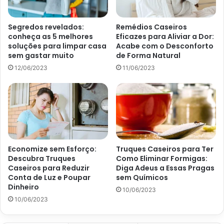
cascas de molho na água por, no mínimo, 12 horas. Em
seguida, utilize a água na rega das plantas.
Segredos revelados:
Remédios Caseiros
conheça as 5 melhores
Eficazes para Aliviar a Dor:
soluções para limpar casa
Acabe com o Desconforto
sem gastar muito
de Forma Natural
12/06/2023
11/06/2023
Economize sem Esforço:
Truques Caseiros para Ter
Descubra Truques
Como Eliminar Formigas:
Caseiros para Reduzir
Diga Adeus a Essas Pragas
Conta de Luz e Poupar
sem Químicos
Dinheiro
10/06/2023
Cuide do seu jardim como um especialista: Conheça os truques
10/06/2023
caseiros que farão suas plantas brilharem – Canva