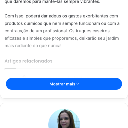
que daremos para mantê-las sempre vibrantes.
Com isso, poderá dar adeus os gastos exorbitantes com
produtos químicos que nem sempre funcionam ou com a
contratação de um profissional. Os truques caseiros
eficazes e simples que proporemos, deixarão seu jardim
mais radiante do que nunca!
Artigos relacionados
Truques infalíveis: desentupir vaso
Mostrar mais
nunca foi tão fácil com essas soluções
caseiras
13/06/2023
Beleza feita em casa: aprenda as
melhores receitas caseiras para uma