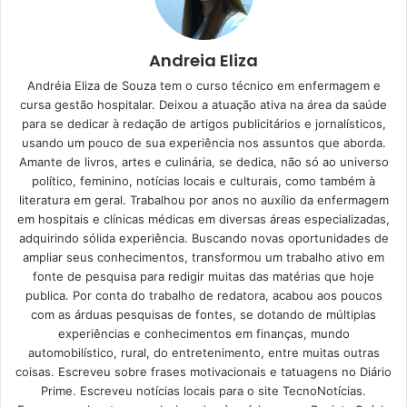
pele saudável e bonita
13/06/2023
Andreia Eliza
Andréia Eliza de Souza tem o curso técnico em enfermagem e
Truques caseiros para ter um
cursa gestão hospitalar. Deixou a atuação ativa na área da saúde
jardim lindo e cheio de
para se dedicar à redação de artigos publicitários e jornalísticos,
usando um pouco de sua experiência nos assuntos que aborda.
plantas saudáveis
Amante de livros, artes e culinária, se dedica, não só ao universo
político, feminino, notícias locais e culturais, como também à
literatura em geral. Trabalhou por anos no auxílio da enfermagem
Ajude suas plantinhas a ficarem lindas. Para isso, confira
em hospitais e clínicas médicas em diversas áreas especializadas,
as dicas do
Portal Atualizei
. São ações simples que podem
adquirindo sólida experiência. Buscando novas oportunidades de
ser feitas por qualquer pessoa e que surtem um efeito
ampliar seus conhecimentos, transformou um trabalho ativo em
incrível.
fonte de pesquisa para redigir muitas das matérias que hoje
publica. Por conta do trabalho de redatora, acabou aos poucos
com as árduas pesquisas de fontes, se dotando de múltiplas
Rega na quantidade certa
experiências e conhecimentos em finanças, mundo
automobilístico, rural, do entretenimento, entre muitas outras
A rega é algo essencial para que as plantas se
coisas. Escreveu sobre frases motivacionais e tatuagens no Diário
desenvolvam. Contudo, é importante entender que a
Prime. Escreveu notícias locais para o site TecnoNotícias.