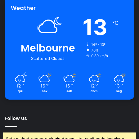
Weather
13
℃
Melbourne
14º - 10º
76%
0.89 km/h
Scattered Clouds
12
16
16
12
13
℃
℃
℃
℃
℃
qui
sex
sáb
dom
seg
Follow Us
Este widget requer o plugin Arqam Lite, você pode instalar a