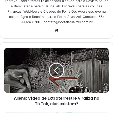
quantidade d’água pode ajudar como prejudicar. Grande
Escreveu sobre temas relacionados à saúde para o Revista Saúde
e Bem Estar e para o SaúdeLab. Escreveu para as colunas
parte das espécies precisa das regas regulares, mas não
Finanças, WebNews e Cidades do Folha Go. Agora escreve na
do solo encharcado.
coluna Agro e Receitas para o Portal Atualizei. Contato: (65)
99924-8700 -
contato@portalatualizei.com.br
Para saber quando e quanto regar coloque o dedo no solo
Website
e veja se está úmido o bastante para regar outra vez. Isso
evita que a raiz apodreça.
Utilize água da chuva
Água da chuva
se mostra como uma ótima opção para a
rega do jardim. Isso porque não tem produtos químicos
como na água de torneira. Quando começar a chover,
coloque baldes e outros recipientes no quintal para a
coleta. Use a água nas regas, economizando bastante
dinheiro, além de contribuir para com o meio ambiente.
Aliens: Vídeo de Extraterrestre viraliza no
TikTok, eles existem?
Compostagem