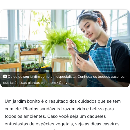
e-
mail
Cuide do seu jardim como um especialista: Conheça os truques caseiros
que farão suas plantas brilharem - Canva
Um
jardim
bonito é o resultado dos cuidados que se tem
com ele. Plantas saudáveis trazem vida e beleza para
todos os ambientes. Caso você seja um daqueles
entusiastas de espécies vegetais, veja as dicas caseiras