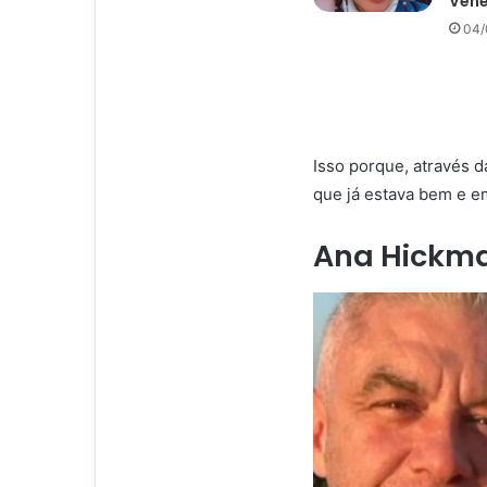
Vene
04/
Isso porque, através 
que já estava bem e em
Ana Hickm