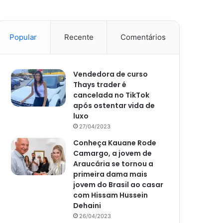
Popular
Recente
Comentários
Vendedora de curso
Thays trader é
cancelada no TikTok
após ostentar vida de
luxo
27/04/2023
Conheça Kauane Rode
Camargo, a jovem de
Araucária se tornou a
primeira dama mais
jovem do Brasil ao casar
com Hissam Hussein
Dehaini
26/04/2023