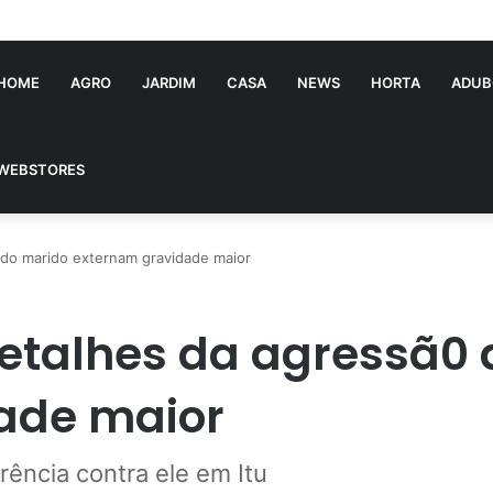
tória Souza: jovem pastora perto dos 5 mi de seguidores na web
HOME
AGRO
JARDIM
CASA
NEWS
HORTA
ADUB
WEBSTORES
do marido externam gravidade maior
etalhes da agressã0 
ade maior
ência contra ele em Itu