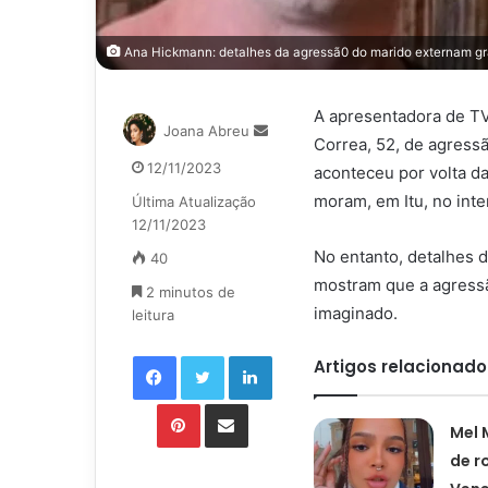
Ana Hickmann: detalhes da agressã0 do marido externam gr
A apresentadora de TV
Mande
Joana Abreu
Correa, 52, de agressã
um
12/11/2023
aconteceu por volta da
e-
mail
moram, em Itu, no inte
Última Atualização
12/11/2023
No entanto, detalhes d
40
mostram que a agressã
2 minutos de
imaginado.
leitura
Facebook
Twitter
Linkedin
Artigos relacionado
Pinterest
Compartilhar via e-mail
Mel 
de 