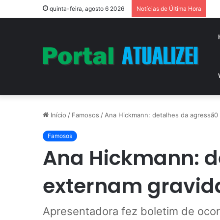
Vi
quinta-feira, agosto 6 2026
Notícias de Última Hora
Início
/
Famosos
/
Ana Hickmann: detalhes da agressã0 
Famosos
Ana Hickmann: d
externam gravid
Apresentadora fez boletim de ocorr