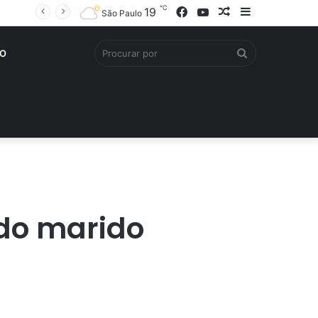
℃
Facebook
YouTube
Artigo
Barra
19
São Paulo
aleatório
Lateral
Procurar
O
por
do marido