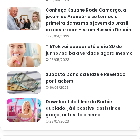
Conheça Kauane Rode Camargo, a
Mas, o que mais chamou a atenção dela foi o forte calor de
jovem de Araucária se tornou a
primeira dama mais jovem do Brasil
36 graus logo na parte da manhã. Afinal de contas, o Rio
ao casar com Hissam Hussein Dehaini
de Janeiro está fervendo nesta época do ano e não está
26/04/2023
fácil para ninguém.
TikTok vai acabar até o dia 30 de
junho? saiba a verdade agora mesmo
Porém, Gabi Martins não tem tempo ruim e pegou pesado
26/05/2023
no treinamento. E a menina parece que vai mesmo arrasar
quando a folia chegar para valer.
Suposto Dono da Blaze é Revelado
por Hackers
10/06/2023
Download do filme da Barbie
dublado; já é possível assistir de
graça, antes do cinema
23/07/2023