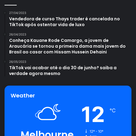
Uma publicação compartilhada por Gabriela Martins (@gabimartins)
27/04/2023
Vendedora de curso Thays trader é cancelada no
TikTok após ostentar vida de luxo
26/04/2023
Conheça Kauane Rode Camargo, a jovem de
Araucária se tornou a primeira dama mais jovem do
Avalie este post post
Brasil ao casar com Hissam Hussein Dehaini
26/05/2023
TikTok vai acabar até o dia 30 de junho? saiba a
ensaio
Gabi Martins
Vila Isabel
verdade agora mesmo
Weather
12
℃
Melbourne
12º - 10º