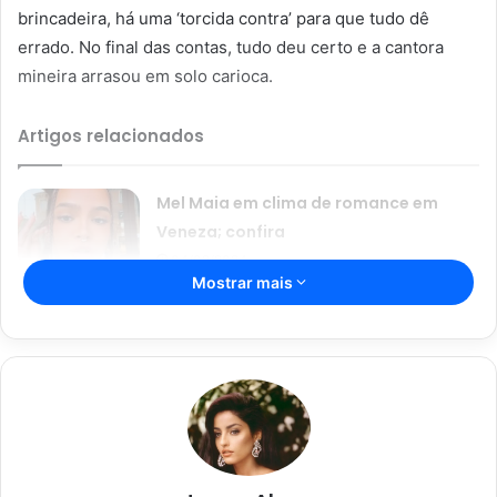
brincadeira, há uma ‘torcida contra’ para que tudo dê
errado. No final das contas, tudo deu certo e a cantora
mineira arrasou em solo carioca.
Artigos relacionados
Mel Maia em clima de romance em
Veneza; confira
04/02/2024
Mostrar mais
Wanessa Camargo e Mc Bin Laden
arrasam na dança durante BBB
03/02/2024
Mas, o que foi que aconteceu de errado no ensaio? Na
verdade, a cantora viu seu biquíni dourado arrebentar. E