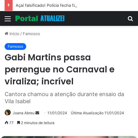
Açaí falsificado! Polícia fecha fábrica em Várzea Grande
Menu
P
p
Início
/
Famosos
Famosos
Gabi Martins passa
perrengue no Carnaval e
viraliza; incrível
Cantora chamou a atenção durante ensaio da
Vila Isabel
Mande
Joana Abreu
11/01/2024
Última Atualização 11/01/2024
um
77
2 minutos de leitura
e-
mail