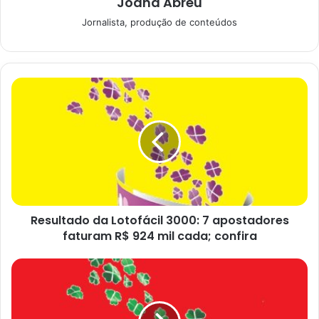
Joana Abreu
isso aconteceu duas vezes, quando chegando à terceira
Jornalista, produção de conteúdos
vez.
Gabi Martins aposta em
remendo
Resultado da Lotofácil 3000: 7 apostadores
faturam R$ 924 mil cada; confira