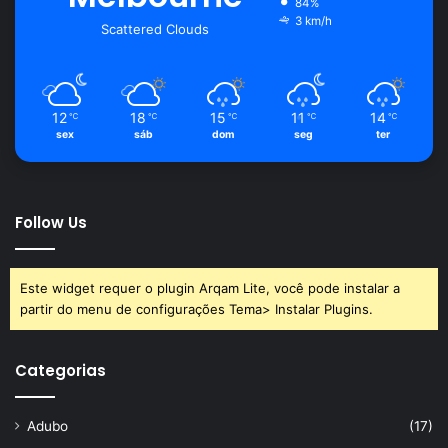
84%
3 km/h
Scattered Clouds
12
18
15
11
14
℃
℃
℃
℃
℃
sex
sáb
dom
seg
ter
Follow Us
Este widget requer o plugin Arqam Lite, você pode instalar a
partir do menu de configurações Tema> Instalar Plugins.
Categorias
Adubo
(17)