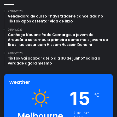
27/04/2023
Vendedora de curso Thays trader é cancelada no
TikTok após ostentar vida de luxo
26/04/2023
Uma publicação compartilhada por Zé Neto e Cristiano (@zenetoecristiano)
Conheça Kauane Rode Camargo, a jovem de
Araucária se tornou a primeira dama mais jovem do
Brasil ao casar com Hissam Hussein Dehaini
26/05/2023
TikTok vai acabar até o dia 30 de junho? saiba a
verdade agora mesmo
Avalie este post post
acidente
Hospital de Base
Zé Neto
Weather
15
℃
Melbourne
16º - 14º