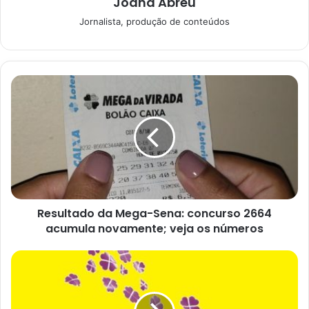
Joana Abreu
sertanejo ainda deve ficar na UTI até esta quinta-feira (7).
Jornalista, produção de conteúdos
Inclusive, neste dia, será emitido um novo boletim sobre o
atual estado de saúde do artista.
Zé Neto está consciente, diz
boletim
Resultado da Mega-Sena: concurso 2664
acumula novamente; veja os números