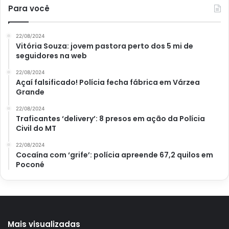
Para você
22/08/2024
Vitória Souza: jovem pastora perto dos 5 mi de
seguidores na web
22/08/2024
Açaí falsificado! Polícia fecha fábrica em Várzea
Grande
22/08/2024
Traficantes ‘delivery’: 8 presos em ação da Polícia
Civil do MT
Ver essa foto no Instagram
22/08/2024
Cocaína com ‘grife’: polícia apreende 67,2 quilos em
Poconé
Mais visualizadas