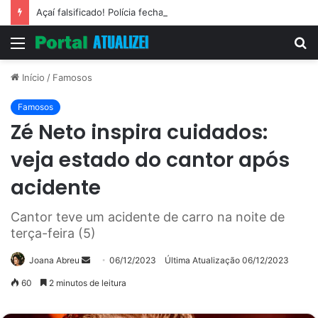
Açaí falsificado! Polícia fecha fábrica em Várzea Grande
Menu
P
p
Início
/
Famosos
Famosos
Zé Neto inspira cuidados:
veja estado do cantor após
acidente
Cantor teve um acidente de carro na noite de
terça-feira (5)
Mande
Joana Abreu
06/12/2023
Última Atualização 06/12/2023
um
60
2 minutos de leitura
e-
mail