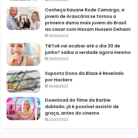
conseguir desviar.
Conheça Kauane Rode Camargo, a
jovem de Araucária se tornou a
No caso, outras quatro pessoas se envolveram, sendo que
primeira dama mais jovem do Brasil
uma mulher, que dirigia um Fox, teria se machucado com
ao casar com Hissam Hussein Dehaini
mais gravidade. Mas, os demais ocupantes não tiveram
26/04/2023
maiores problemas.
TikTok vai acabar até o dia 30 de
junho? saiba a verdade agora mesmo
Ainda a Polícia Rodoviária Federal está investigando as
26/05/2023
circunstâncias do acidente. Afinal de contas, ainda não se
sabe o que realmente aconteceu para que houvesse as
Suposto Dono da Blaze é Revelado
por Hackers
colisões. Porém, no momento, a prioridade é a
10/06/2023
recuperação completa do cantor Zé Neto, que segue no
Hospital de Base de São José do Rio Preto.
Download do filme da Barbie
dublado; já é possível assistir de
graça, antes do cinema
23/07/2023