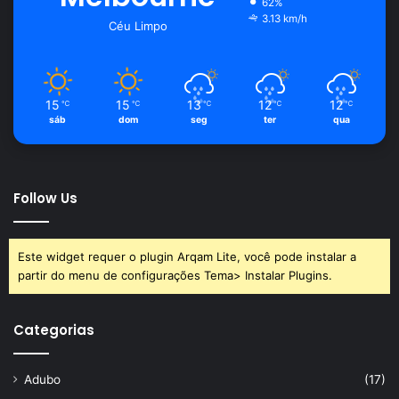
62%
3.13 km/h
Céu Limpo
15
15
13
12
12
℃
℃
℃
℃
℃
sáb
dom
seg
ter
qua
Follow Us
Este widget requer o plugin Arqam Lite, você pode instalar a
partir do menu de configurações Tema> Instalar Plugins.
Categorias
Adubo
(17)