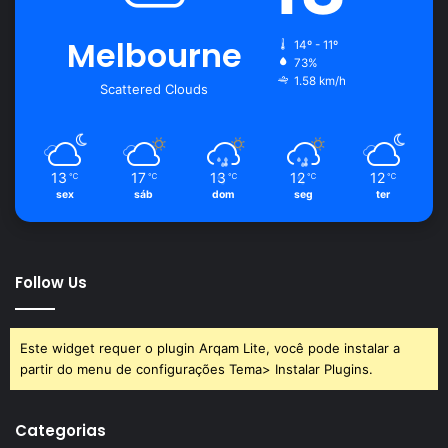
Melbourne
14º - 11º
73%
1.58 km/h
Scattered Clouds
13
17
13
12
12
℃
℃
℃
℃
℃
sex
sáb
dom
seg
ter
Follow Us
Este widget requer o plugin Arqam Lite, você pode instalar a
partir do menu de configurações Tema> Instalar Plugins.
Categorias