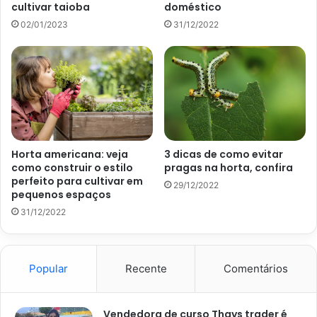
cultivar taioba
doméstico
02/01/2023
31/12/2022
Horta americana: veja
3 dicas de como evitar
como construir o estilo
pragas na horta, confira
Imagem Embrapa
perfeito para cultivar em
29/12/2022
pequenos espaços
3. Plantio em vasos
31/12/2022
Além disso, saber preparar adequadamente o vaso
também é essencial para garantir sucesso desde a
Popular
Recente
Comentários
germinação até o crescimento dos frutos da berinjela.
Portanto, escolha um recipiente com mais de 30 cm de
profundidade e com perfurações na base.
Vendedora de curso Thays trader é