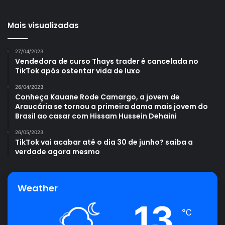
Mais visualizadas
Avalie este post post
27/04/2023
Vendedora de curso Thays trader é cancelada no
berinjela
cultivar
plantar
TikTok após ostentar vida de luxo
26/04/2023
vasos
Conheça Kauane Rode Camargo, a jovem de
Araucária se tornou a primeira dama mais jovem do
Brasil ao casar com Hissam Hussein Dehaini
26/05/2023
TikTok vai acabar até o dia 30 de junho? saiba a
verdade agora mesmo
Weather
13
℃