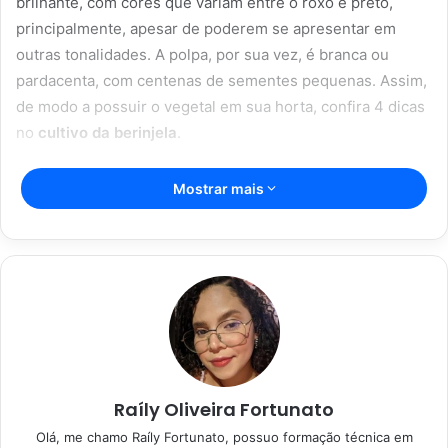
brilhante, com cores que variam entre o roxo e preto,
principalmente, apesar de poderem se apresentar em
outras tonalidades. A polpa, por sua vez, é branca ou
pardacenta, com centenas de sementes pequenas. Assim,
de modo a possuir o vegetal em sua horta, confira 4 dicas
no
cultivo da berinjela
.
Artigos relacionados
Mostrar mais
Como cultivar tomate italiano na sua
horta da forma correta e sem dor de
cabeça no cultivo, confira
08/01/2023
Aprenda como plantar cebola em
balde ou direto na terra sem
Raíly Oliveira Fortunato
dificuldade
Olá, me chamo Raíly Fortunato, possuo formação técnica em
06/01/2023