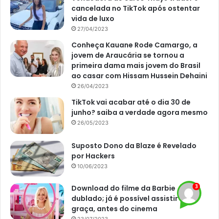
cancelada no TikTok após ostentar
vida de luxo
Logo, monte a camada de drenagem com a utilização de
27/04/2023
argila expandida ou britas de jardim antes de adicionar o
Conheça Kauane Rode Camargo, a
substrato. Posteriormente à camada de drenagem,
jovem de Araucária se tornou a
adicione também um pedaço de manta bidim, que evita a
primeira dama mais jovem do Brasil
passagem e pedriscos e substrato para o fundo do vaso.
ao casar com Hissam Hussein Dehaini
26/04/2023
TikTok vai acabar até o dia 30 de
junho? saiba a verdade agora mesmo
26/05/2023
Suposto Dono da Blaze é Revelado
por Hackers
10/06/2023
Download do filme da Barbie
dublado; já é possível assistir de
graça, antes do cinema
23/07/2023