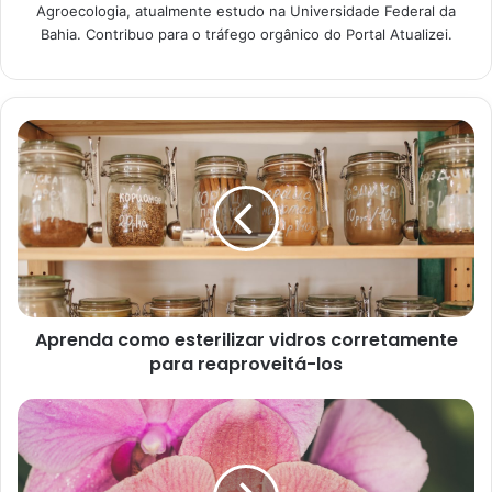
Agroecologia, atualmente estudo na Universidade Federal da
Bahia. Contribuo para o tráfego orgânico do Portal Atualizei.
Assim, reunimos para você em nosso conteúdo, 4 dicas no
cultivo da berinjela,
que garantem o pleno
desenvolvimento da planta e, consequentemente, sucesso
na colheita dos frutos. Portanto, continue conosco e
confira o preparo do solo ideal para o cultivo da hortaliça,
clima adequado, rega e luminosidade ideal.
1. Clima ideal
para o cultivo
da berinjela
Aprenda como esterilizar vidros corretamente
para reaproveitá-los
As berinjelas são hortaliças tropicais que não toleram
climas frios. Portanto, para haver um pleno crescimento
dessa espécie, é necessário que se garanta temperaturas
acima dos 21 °C. Assim, em estados cuja temperatura é
elevada, o cultivo pode ser realizado durante o ano todo.