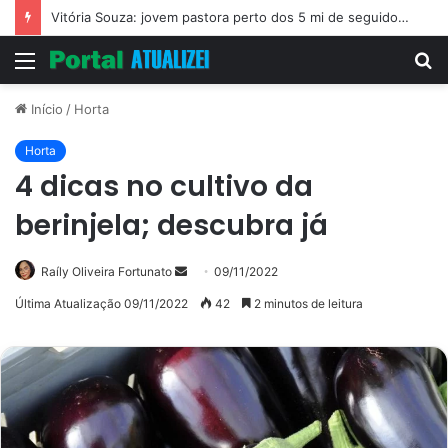
Vitória Souza: jovem pastora perto dos 5 mi de seguidores na web
Menu
P
p
Início
/
Horta
Horta
4 dicas no cultivo da
berinjela; descubra já
Mande
Raíly Oliveira Fortunato
09/11/2022
um
Última Atualização 09/11/2022
42
2 minutos de leitura
e-
mail