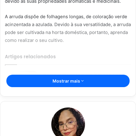
devido às suas propriedades aromáticas e medicinais.
A arruda dispõe de folhagens longas, de coloração verde
acinzentada a azulada. Devido à sua versatilidade, a arruda
pode ser cultivada na horta doméstica, portanto, aprenda
como realizar o seu cultivo.
Artigos relacionados
Como cultivar tomate italiano na sua
Mostrar mais
horta da forma correta e sem dor de
cabeça no cultivo, confira
08/01/2023
Aprenda como plantar cebola em
balde ou direto na terra sem
dificuldade
06/01/2023