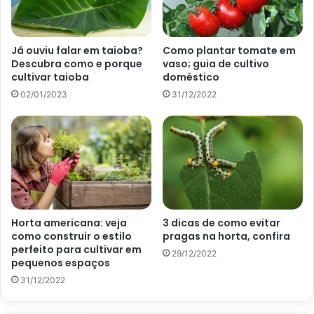
colaboração com a revista
Casa e Jardim
, é ideal que a
arruda seja cultivada próxima a outras plantas.
Já ouviu falar em taioba?
Como plantar tomate em
Descubra como e porque
vaso; guia de cultivo
cultivar taioba
doméstico
02/01/2023
31/12/2022
Horta americana: veja
3 dicas de como evitar
como construir o estilo
pragas na horta, confira
perfeito para cultivar em
Imagem Casa e Jardim
29/12/2022
pequenos espaços
31/12/2022