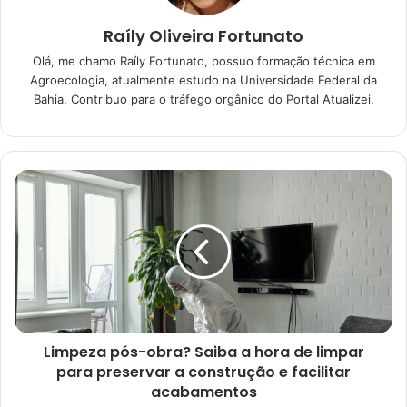
Raíly Oliveira Fortunato
Olá, me chamo Raíly Fortunato, possuo formação técnica em
Desta maneira, reunimos para você em nosso conteúdo as
Agroecologia, atualmente estudo na Universidade Federal da
principais dicas para realizar o plantio da arruda na horta
Bahia. Contribuo para o tráfego orgânico do Portal Atualizei.
doméstica. Assim, continue conosco e confira o passo a
passo para o plantio, os principais cuidados com a arruda,
propagação e colheita.
Limpeza pós-obra? Saiba a hora de limpar
para preservar a construção e facilitar
acabamentos