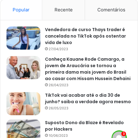
Para o plantio em vasos, escolha um recipiente que
disponha de furos em sua base, além da camada de
Popular
Recente
Comentários
drenagem. Para a montagem da camada de drenagem,
você pode tanto utilizar a argila expandida, quanto
Vendedora de curso Thays trader é
pequenas britas de jardim. O substrato, por sua vez, deve
cancelada no TikTok após ostentar
ser altamente drenável, com boa fertilidade e conteúdo
vida de luxo
orgânico. Desta maneira, faça um
mix
com terra vegetal,
27/04/2023
areia vermiculita e húmus de minhoca.
Conheça Kauane Rode Camargo, a
jovem de Araucária se tornou a
primeira dama mais jovem do Brasil
Cuidados
ao casar com Hissam Hussein Dehaini
26/04/2023
Para garantir um desenvolvimento pleno e saudável das
TikTok vai acabar até o dia 30 de
folhagens da
arruda
é preciso criar uma rotina básica de
junho? saiba a verdade agora mesmo
cuidados na horta doméstica. Logo, é preciso uma quantia
26/05/2023
favorável de iluminação solar, uma vez que é uma espécie
que precisa de exposição plena e direta do sol, assim
Suposto Dono da Blaze é Revelado
como outras ervas.
por Hackers
10/06/2023