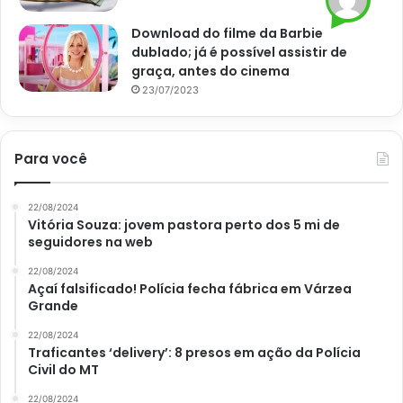
Ademais, na hora de regar, é preciso deixar o solo úmido,
Download do filme da Barbie
entretanto, evitando o excesso. Para otimizar o
dublado; já é possível assistir de
desenvolvimento da arruda, aposte na incorporação de
graça, antes do cinema
adubo orgânico ao solo a cada 60 dias. Isso porque
23/07/2023
espécies cultivadas em vasos dependem exclusivamente
da adição de nutrientes, já que não podem receber
Para você
diretamente da terra.
22/08/2024
Vitória Souza: jovem pastora perto dos 5 mi de
seguidores na web
22/08/2024
Açaí falsificado! Polícia fecha fábrica em Várzea
Grande
22/08/2024
Traficantes ‘delivery’: 8 presos em ação da Polícia
Civil do MT
22/08/2024