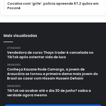
Cocaína com ‘grife’: polícia apreende 67,2 quilos em
Poconé
Arruda (reprodução Canva Pro)
Colheita
Mais visualizadas
Após o plantio da
arruda
, a colheita é geralmente feita
cerca de 90 a 120 dias após o seu plantio, o que pode
27/04/2023
variar conforme as condições de cultivo. Assim, para
Vendedora de curso Thays trader é cancelada no
conduzir a colheita, o
Portal Atualizei
indica optar pela
TikTok após ostentar vida de luxo
utilização de tesouras de jardinagem e luva de proteção
26/04/2023
nas mãos, pois a planta possui uma seiva que provoca
Conheça Kauane Rode Camargo, a jovem de
fitofotodermatose (mancha por exposição solar).
Araucária se tornou a primeira dama mais jovem do
Brasil ao casar com Hissam Hussein Dehaini
26/05/2023
TikTok vai acabar até o dia 30 de junho? saiba a
verdade agora mesmo
Avalie este post post