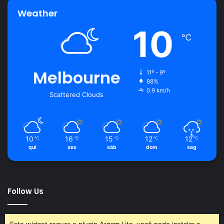
Weather
arruda
cultivar
horta
plantar
10
℃
Melbourne
11º - 9º
88%
0.9 km/h
Scattered Clouds
10
16
15
12
12
℃
℃
℃
℃
℃
qui
sex
sáb
dom
seg
Follow Us
Este widget requer o plugin Arqam Lite, você pode instalar a