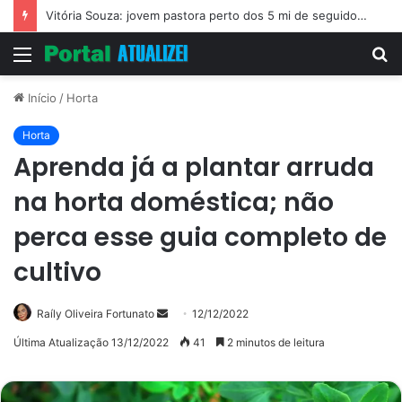
Vitória Souza: jovem pastora perto dos 5 mi de seguidores na web
Menu
P
p
Início
/
Horta
Horta
Aprenda já a plantar arruda
na horta doméstica; não
perca esse guia completo de
cultivo
Mande
Raíly Oliveira Fortunato
12/12/2022
um
Última Atualização 13/12/2022
41
2 minutos de leitura
e-
mail