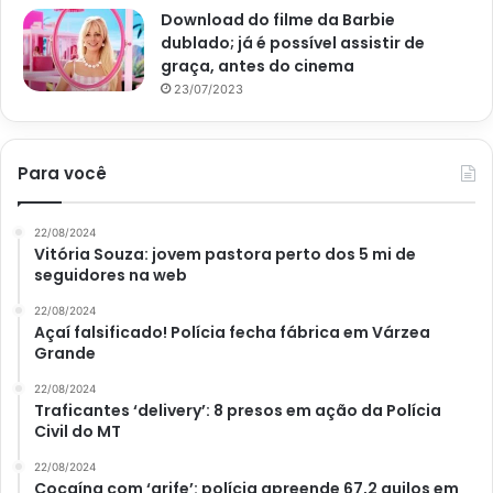
Download do filme da Barbie
dublado; já é possível assistir de
graça, antes do cinema
23/07/2023
Para você
Tulipa (Reprodução Canva)
22/08/2024
Vitória Souza: jovem pastora perto dos 5 mi de
Jacintos
seguidores na web
22/08/2024
Se você está em busca de flores coloridas e com um
Açaí falsificado! Polícia fecha fábrica em Várzea
aroma cativante, os jacintos são a alternativa ideal para
Grande
você. A espécie possui formato de sino e cultivo
22/08/2024
descomplicado. Assim, tolera até mesmo uma semana de
Traficantes ‘delivery’: 8 presos em ação da Polícia
regas, porém, prefere climas mais frios, podendo ser
Civil do MT
mantido dentro de casa.
22/08/2024
Cocaína com ‘grife’: polícia apreende 67,2 quilos em