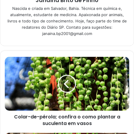
Janaina Brito de Pinho
Segredos da jardinagem para
Nascida e criada em Salvador, Bahia. Técnica em química e,
iniciantes: não deixe as suas
atualmente, estudante de medicina. Apaixonada por animais,
plantinhas morrerem
livros e todo tipo de conhecimento. Hoje, faço parte do time de
08/01/2023
redatores do Diário SP. Contato para sugestões:
janaina.bp2001@gmail.com
Colar-de-pérola; confira o como plantar a
suculenta em vasos
Flores da primavera (Reprodução Canva
)