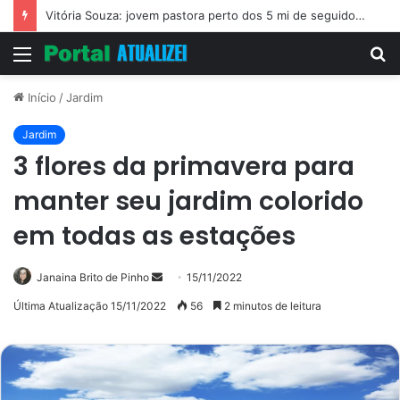
Vitória Souza: jovem pastora perto dos 5 mi de seguidores na web
Menu
P
p
Início
/
Jardim
Jardim
3 flores da primavera para
manter seu jardim colorido
em todas as estações
Mande
Janaina Brito de Pinho
15/11/2022
um
Última Atualização 15/11/2022
56
2 minutos de leitura
e-
mail