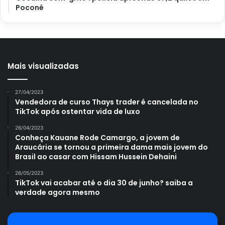
Poconé
As flores desabrocham no início da primavera, contudo, a
planta pode ser tóxica se ingerida por animais domésticos.
Logo, o melhor a fazer é manter seus pets longe dessa
vegetação.
Mais visualizadas
27/04/2023
Vendedora de curso Thays trader é cancelada no
TikTok após ostentar vida de luxo
26/04/2023
Conheça Kauane Rode Camargo, a jovem de
Araucária se tornou a primeira dama mais jovem do
Brasil ao casar com Hissam Hussein Dehaini
26/05/2023
TikTok vai acabar até o dia 30 de junho? saiba a
verdade agora mesmo
Jacinto (Reprodução Canva)