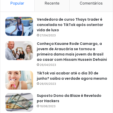
Popular
Recente
Comentários
se apaixonar e acrescentar ao seu jardim.
Tulipas
Vendedora de curso Thays trader é
cancelada no TikTok após ostentar
As tulipas são sucesso na Holanda, mas, também podem
vida de luxo
fazer parte da sua área externa. As flores gostam de locais
27/04/2023
frescos e preferem o sol da manhã ou ambientes com
Conheça Kauane Rode Camargo, a
iluminação indireta. Outrossim, a espécie não suporta
jovem de Araucária se tornou a
solos encharcados, mas, necessita de um substrato
primeira dama mais jovem do Brasil
ao casar com Hissam Hussein Dehaini
sempre úmido, em especial, durante as altas
26/04/2023
temperaturas. Invista na adubação para seu
TikTok vai acabar até o dia 30 de
desenvolvimento máximo e veja as inúmeras cores
junho? saiba a verdade agora mesmo
desabrocharem durante a primavera.
26/05/2023
Suposto Dono da Blaze é Revelado
por Hackers
10/06/2023