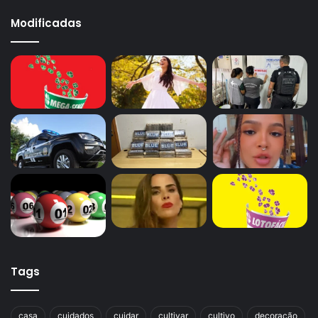
Modificadas
Avalie este post post
gérbera
jacinto
primavera
tulipa
Tags
casa
cuidados
cuidar
cultivar
cultivo
decoração