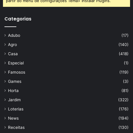
partir do menu de configurações Tema> Instalar Plugins.
Categorias
Adubo
(17)
Agro
(140)
Casa
(418)
Gérbera (Reprodução Canva)
Especial
(1)
Famosos
(119)
Games
(3)
Gostou de conhecer essas charmosas
flores da
Horta
(81)
primavera
? Hibiscos, violetas, hortênsias, rosas, jasmins e
Jardim
(322)
amores-perfeitos são outras opções de espécies que
Loterias
(176)
desabrocham nesse período e podem encantar ainda mais
News
(194)
o seu jardim. Comece a cultivá-las agora mesmo!
Receitas
(130)