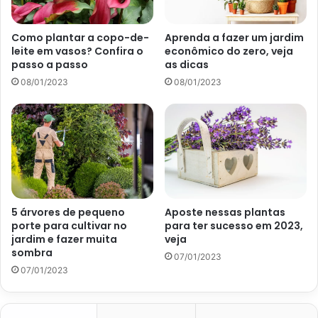
Como plantar a copo-de-
Aprenda a fazer um jardim
leite em vasos? Confira o
econômico do zero, veja
passo a passo
as dicas
08/01/2023
08/01/2023
Publicação do site vivadecora.com.br sobre flores da primavera –
Imagem portal Viva Decora
5 árvores de pequeno
Aposte nessas plantas
Fornecer bastante iluminação e ventilação, por exemplo, é
porte para cultivar no
para ter sucesso em 2023,
fundamental para que a espécie consiga florescer. Além
jardim e fazer muita
veja
sombra
disso, adubar antes da época de produção das flores vai
07/01/2023
07/01/2023
abastecer a planta dos nutrientes necessários para que
ela dê vida a essas estruturas. A seguir, o site
Portal
Atualizei
te mostra 3 típicas flores da primavera para você