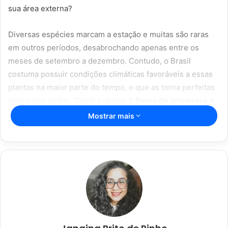
sua área externa?
Diversas espécies marcam a estação e muitas são raras
em outros períodos, desabrochando apenas entre os
meses de setembro a dezembro. Contudo, o Brasil
costuma possuir condições climáticas favoráveis a essas
plantas na maior parte do tempo, o que as torna perfeitas
para o seu jardim. Confira abaixo 3
flores da primavera
e
saiba como mantê-las durante todo o ano.
Mostrar mais
Artigos relacionados
Espada de São Jorge; com essas dicas
incríveis, sua planta vai durar mais;
confira
16/04/2023