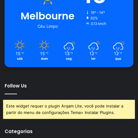
Melbourne
16º - 14º
62%
3.13 km/h
Céu Limpo
15
15
13
12
12
℃
℃
℃
℃
℃
sáb
dom
seg
ter
qua
Follow Us
Este widget requer o plugin Arqam Lite, você pode instalar a
partir do menu de configurações Tema> Instalar Plugins.
Categorias