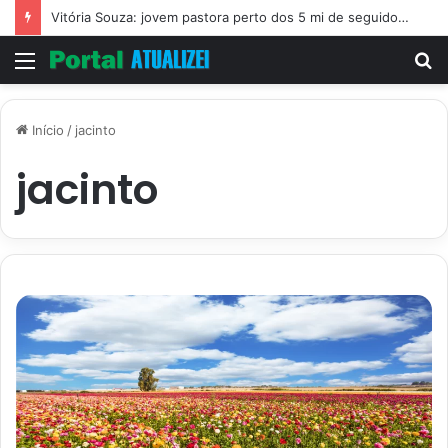
Vitória Souza: jovem pastora perto dos 5 mi de seguidores na web
Menu
P
p
Início
/
jacinto
jacinto